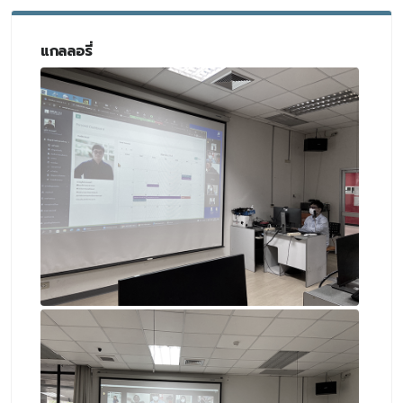
แกลลอรี่