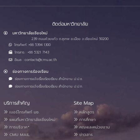
ติดต่อมหาวิทยาลัย
มหาวิทยาลัยเชียงใหม่
239 ถนนห้วยแก้ว ต.สุเทพ อ.เมือง จ.เชียงใหม่ 50200
โทรศัพท์ :+66 5394 1300
โทรสาร : +66 5321 7143
อีเมล : contacts@cmu.ac.th
ช่องทางการร้องเรียน
ช่องทางการแจ้งเรื่องร้องเรียน สำนักงาน ป.ป.ช.
ช่องทางการแจ้งเรื่องร้องเรียน สำนักงาน ป.ป.ท.
บริการสำคัญ
Site Map
เบอร์โทรศัพท์ มช.
หลักสูตร
แผนที่มหาวิทยาลัยเชียงใหม่
การศึกษา
การบริจาค*
คณะและหน่วยงาน
CMU MAIL
ข่าวสาร