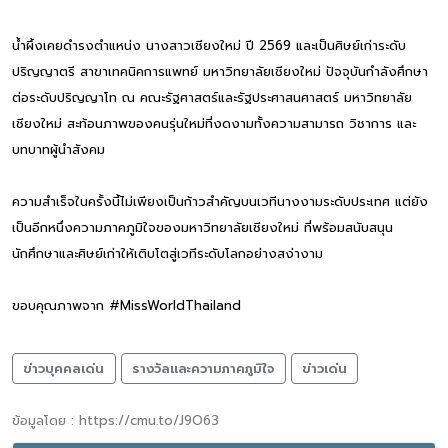
น้ำผึ้งเคยดำรงตำแหน่ง นางสาวเชียงใหม่ ปี 2569 และเป็นศิษย์เก่าระดับ
ปริญญาตรี สาขาเทคนิคการแพทย์ มหาวิทยาลัยเชียงใหม่ ปัจจุบันกำลังศึกษา
ต่อระดับปริญญาโท ณ คณะรัฐศาสตร์และรัฐประศาสนศาสตร์ มหาวิทยาลัย
เชียงใหม่ สะท้อนภาพของคนรุ่นใหม่ที่งดงามทั้งความสามารถ วิชาการ และ
บทบาทผู้นำสังคม
ความสำเร็จในครั้งนี้ไม่เพียงเป็นก้าวสำคัญบนเวทีนางงามระดับประเทศ แต่ยัง
เป็นอีกหนึ่งความภาคภูมิใจของมหาวิทยาลัยเชียงใหม่ ที่พร้อมสนับสนุน
นักศึกษาและศิษย์เก่าให้เติบโตสู่เวทีระดับโลกอย่างสง่างาม
ขอบคุณภาพจาก #MissWorldThailand
ข่าวบุคคลเด่น
รางวัลและความภาคภูมิใจ
ข่าวเด่น
ข้อมูลโดย : https://cmu.to/J9O63