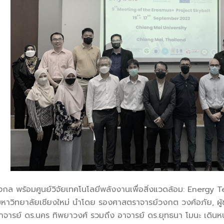
องกล พร้อมศูนย์วิจัยเทคโนโลยีพลังงานเพื่อสิ่งแวดล้อม: Ener
าวิทยาลัยเชียงใหม่ นำโดย รองศาสตราจารย์วงกต วงศ์อภัย, ผู้ช่ว
ราจารย์ ดร.นคร ทิพยาวงศ์ รวมถึง อาจารย์ ดร.ยุทธนา โมนะ เด