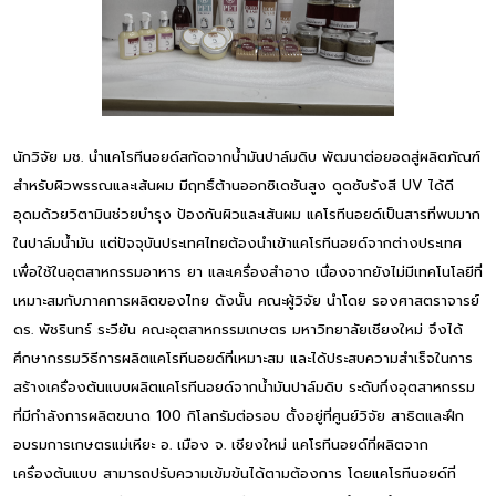
นักวิจัย มช. นำแคโรทีนอยด์สกัดจากน้ำมันปาล์มดิบ พัฒนาต่อยอดสู่ผลิตภัณฑ์
สำหรับผิวพรรณและเส้นผม มีฤทธิ์ต้านออกซิเดชันสูง ดูดซับรังสี UV ได้ดี
อุดมด้วยวิตามินช่วยบำรุง ป้องกันผิวและเส้นผม แคโรทีนอยด์เป็นสารที่พบมาก
ในปาล์มน้ำมัน แต่ปัจจุบันประเทศไทยต้องนำเข้าแคโรทีนอยด์จากต่างประเทศ
เพื่อใช้ในอุตสาหกรรมอาหาร ยา และเครื่องสำอาง เนื่องจากยังไม่มีเทคโนโลยีที่
เหมาะสมกับภาคการผลิตของไทย ดังนั้น คณะผู้วิจัย นำโดย รองศาสตราจารย์
ดร. พัชรินทร์ ระวียัน คณะอุตสาหกรรมเกษตร มหาวิทยาลัยเชียงใหม่ จึงได้
ศึกษากรรมวิธีการผลิตแคโรทีนอยด์ที่เหมาะสม และได้ประสบความสำเร็จในการ
สร้างเครื่องต้นแบบผลิตแคโรทีนอยด์จากน้ำมันปาล์มดิบ ระดับกึ่งอุตสาหกรรม
ที่มีกำลังการผลิตขนาด 100 กิโลกรัมต่อรอบ ตั้งอยู่ที่ศูนย์วิจัย สาธิตและฝึก
อบรมการเกษตรแม่เหียะ อ. เมือง จ. เชียงใหม่ แคโรทีนอยด์ที่ผลิตจาก
เครื่องต้นแบบ สามารถปรับความเข้มข้นได้ตามต้องการ โดยแคโรทีนอยด์ที่