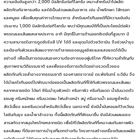
ความเข้มข้นสูงกว่า 2,000 มิลลิกรัมต่อกิโลกรัม เหมาะสำหรับนำไปผลิต
ผลิตภัณฑ์อาหารเสริม และใช้เป็นส่วนผสมในอาหาร เช่น น้ำพริกเผา ไส้กรอก
และหมูยอ เพื่อเพิ่มคุณค่าทางโภชนาการ สำหรับแคโรทีนอยด์ที่มีความเข้มข้น
ประมาณ 1,000 มิลลิกรัมต่อกิโลกรัม พบว่ามีคุณสมบัติที่เป็นประโยชน์ต่อผิว
พรรณและเส้นผมหลายประการ อาทิ มีฤทธิ์ในการต้านออกซิเดชันที่สูงมาก มี
ความสามารถในการดูดซับรังสี UV ได้ดี และอุดมไปด้วยวิตามิน จึงช่วยบำรุง
และป้องกันผิวและเส้นผมจากการทำลายของอนุมูลอิสระและแสงแดดได้เป็น
อย่างดี เพื่อเป็นการตอบสนองความต้องการของผู้บริโภค ที่ให้ความสำคัญกับ
สุขภาพตามวิถีธรรมชาติ และเพื่อรองรับการเติบโตอย่างรวดเร็วของ
ผลิตภัณฑ์เวชสำอางจากธรรมชาติ รองศาสตราจารย์ ดร.พัชรินทร์ ระวียัน จึง
ได้นำแคโรทีนอยด์ไปพัฒนาต่อยอดเป็นผลิตภัณฑ์ที่ใช้กับผิวพรรณและเส้นผม
หลากหลายชนิด ได้แก่ ซีรัมบำรุงผิวหน้า ครีมทาผิว ครีมกันแดด น้ำมันนวดตัว
แชมพู ครีมหมักผม ครีมนวดผม โฟมล้างหน้า สบู่ ครีมอาบน้ำ แชมพูสำหรับ
สัตว์เลี้ยง และครีมนวดสำหรับสัตว์เลี้ยง นอกจากนี้ ยังมีน้ำมันหอมแก้วิงเวียน
โลชันกันยุง และน้ำยาล้างจาน ทั้งนี้ผลิตภัณฑ์ที่พัฒนาขึ้น ยังมีส่วนผสมของ
สารสกัดจากสมุนไพรไทยหลากชนิด เพื่อให้ได้ผลิตภัณฑ์ที่เหมาะสมกับสภาพผิว
และเส้นผม ที่ต้องการการบำรุงที่แตกต่างกัน โครงการสร้างเครื่องต้นแบบผลิต
แคโรทีนอยด์ ได้รับการสนับสนุนทุนวิจัยจากสำนักงานพัฒนาการวิจัย