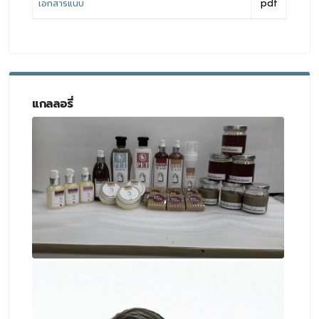
เอกสารแนบ
pdf
แกลลอรี่