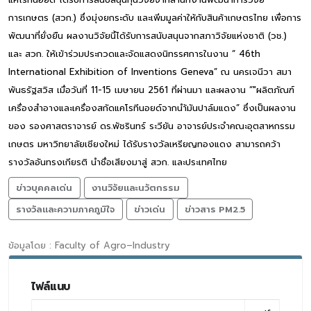
การเกษตร (สวก.) ซึ่งมุ่งยกระดับ และเพิ่มมูลค่าให้กับสินค้าเกษตรไทย เพื่อการ
พัฒนาที่ยั่งยืน ผลงานวิจัยนี้ได้รับการสนับสนุนจากสภาวิจัยแห่งชาติ (วช.)
และ สวก. ให้เข้าร่วมประกวดและจัดแสดงนิทรรศการในงาน “ 46th
International Exhibition of Inventions Geneva” ณ นครเจนีวา สมา
พันธรัฐสวิส เมื่อวันที่ 11-15 เมษายน 2561 ที่ผ่านมา และผลงาน “"ผลิตภัณฑ์
เครื่องสำอางและเครื่องสกัดแคโรทีนอยด์จากนำ้มันปาล์มแดง” ซึ่งเป็นผลงาน
ของ รองศาสตราจารย์ ดร.พัชรินทร์ ระวียัน อาจารย์ประจำคณะอุตสาหกรรม
เกษตร มหาวิทยาลัยเชียงใหม่ ได้รับรางวัลเหรียญทองแดง สามารถคว้า
รางวัลอันทรงเกียรติ นำชื่อเสียงมาสู่ สวก. และประเทศไทย
ข่าวบุคคลเด่น
งานวิจัยและนวัตกรรม
รางวัลและความภาคภูมิใจ
ข่าวเด่น
ข่าวสาร PM2.5
ข้อมูลโดย : Faculty of Agro–Industry
ไฟล์แนบ