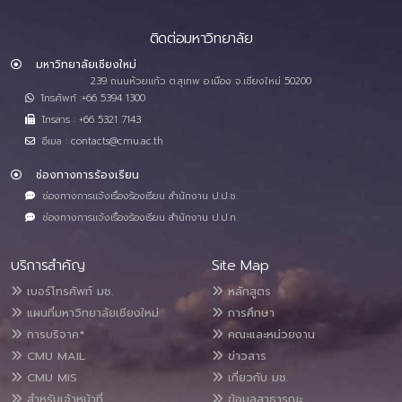
ติดต่อมหาวิทยาลัย
มหาวิทยาลัยเชียงใหม่
239 ถนนห้วยแก้ว ต.สุเทพ อ.เมือง จ.เชียงใหม่ 50200
โทรศัพท์ :+66 5394 1300
โทรสาร : +66 5321 7143
อีเมล : contacts@cmu.ac.th
ช่องทางการร้องเรียน
ช่องทางการแจ้งเรื่องร้องเรียน สำนักงาน ป.ป.ช.
ช่องทางการแจ้งเรื่องร้องเรียน สำนักงาน ป.ป.ท.
บริการสำคัญ
Site Map
เบอร์โทรศัพท์ มช.
หลักสูตร
แผนที่มหาวิทยาลัยเชียงใหม่
การศึกษา
การบริจาค*
คณะและหน่วยงาน
CMU MAIL
ข่าวสาร
CMU MIS
เกี่ยวกับ มช.
สำหรับเจ้าหน้าที่
ข้อมูลสาธารณะ