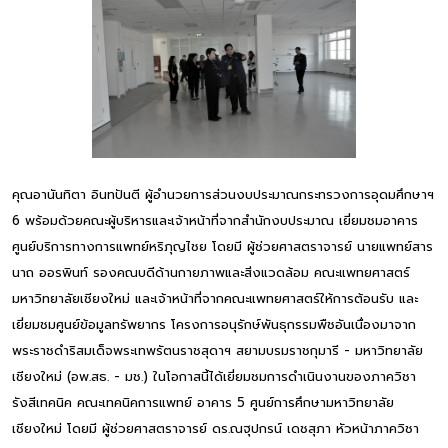
คุณอานันทิตา อินทปันตี ผู้อำนวยการส่วนงบประมาณกระทรวงการอุดมศึกษาฯ
6 พร้อมด้วยคณะผู้บริหารและเจ้าหน้าที่จากสำนักงบประมาณ เยี่ยมชมอาคาร
ศูนย์บริการทางการแพทย์หริภุญไชย โดยมี ผู้ช่วยศาสตราจารย์ นายแพทย์สาร
นาถ ออรพินท์ รองคณบดีด้านกายภาพและสิ่งแวดล้อม คณะแพทยศาสตร์
มหาวิทยาลัยเชียงใหม่ และเจ้าหน้าที่จากคณะแพทยศาสตร์ให้การต้อนรับ และ
เยี่ยมชมศูนย์ข้อมูลทรัพยากร โครงการอนุรักษ์พันธุกรรมพืชอันเนื่องมาจาก
พระราชดำริสมเด็จพระเทพรัตนราชสุดาฯ สยามบรมราชกุมารี - มหาวิทยาลัย
เชียงใหม่ (อพ.สธ. - มช.) ในโอกาสนี้ได้เยี่ยมชมการดำเนินงานของภาควิชา
รังสีเทคนิค คณะเทคนิคการแพทย์ อาคาร 5 ศูนย์การศึกษามหาวิทยาลัย
เชียงใหม่ โดยมี ผู้ช่วยศาสตราจารย์ ดร.ณฐุปกรน์ เดชสุภา หัวหน้าภาควิชา