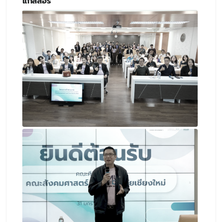
แกลลอรี่