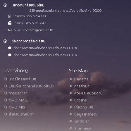
มหาวิทยาลัยเชียงใหม่
239 ถนนห้วยแก้ว ต.สุเทพ อ.เมือง จ.เชียงใหม่ 50200
โทรศัพท์ :+66 5394 1300
โทรสาร : +66 5321 7143
อีเมล : contacts@cmu.ac.th
ช่องทางการร้องเรียน
ช่องทางการแจ้งเรื่องร้องเรียน สำนักงาน ป.ป.ช.
ช่องทางการแจ้งเรื่องร้องเรียน สำนักงาน ป.ป.ท.
บริการสำคัญ
Site Map
เบอร์โทรศัพท์ มช.
หลักสูตร
แผนที่มหาวิทยาลัยเชียงใหม่
การศึกษา
การบริจาค*
คณะและหน่วยงาน
CMU MAIL
ข่าวสาร
CMU MIS
เกี่ยวกับ มช.
สำหรับเจ้าหน้าที่
ข้อมูลสาธารณะ
ติดต่อเรา
Site map