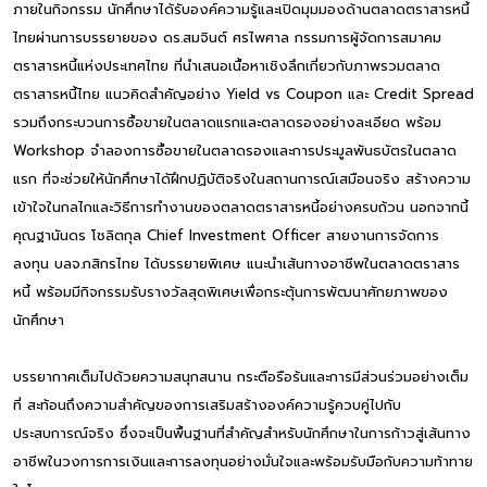
ภายในกิจกรรม นักศึกษาได้รับองค์ความรู้และเปิดมุมมองด้านตลาดตราสารหนี้
ไทยผ่านการบรรยายของ ดร.สมจินต์ ศรไพศาล กรรมการผู้จัดการสมาคม
ตราสารหนี้แห่งประเทศไทย ที่นำเสนอเนื้อหาเชิงลึกเกี่ยวกับภาพรวมตลาด
ตราสารหนี้ไทย แนวคิดสำคัญอย่าง Yield vs Coupon และ Credit Spread
รวมถึงกระบวนการซื้อขายในตลาดแรกและตลาดรองอย่างละเอียด พร้อม
Workshop จำลองการซื้อขายในตลาดรองและการประมูลพันธบัตรในตลาด
แรก ที่จะช่วยให้นักศึกษาได้ฝึกปฏิบัติจริงในสถานการณ์เสมือนจริง สร้างความ
เข้าใจในกลไกและวิธีการทำงานของตลาดตราสารหนี้อย่างครบถ้วน นอกจากนี้
คุณฐานันดร โชลิตกุล Chief Investment Officer สายงานการจัดการ
ลงทุน บลจ.กสิกรไทย ได้บรรยายพิเศษ แนะนำเส้นทางอาชีพในตลาดตราสาร
หนี้ พร้อมมีกิจกรรมรับรางวัลสุดพิเศษเพื่อกระตุ้นการพัฒนาศักยภาพของ
นักศึกษา
บรรยากาศเต็มไปด้วยความสนุกสนาน กระตือรือร้นและการมีส่วนร่วมอย่างเต็ม
ที่ สะท้อนถึงความสำคัญของการเสริมสร้างองค์ความรู้ควบคู่ไปกับ
ประสบการณ์จริง ซึ่งจะเป็นพื้นฐานที่สำคัญสำหรับนักศึกษาในการก้าวสู่เส้นทาง
อาชีพในวงการการเงินและการลงทุนอย่างมั่นใจและพร้อมรับมือกับความท้าทาย