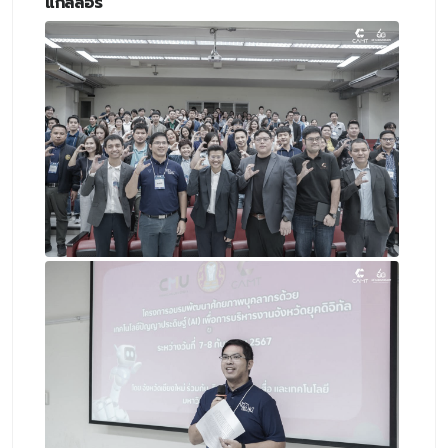
แกลลอรี่