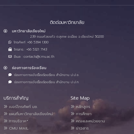
ติดต่อมหาวิทยาลัย
มหาวิทยาลัยเชียงใหม่
239 ถนนห้วยแก้ว ต.สุเทพ อ.เมือง จ.เชียงใหม่ 50200
โทรศัพท์ :+66 5394 1300
โทรสาร : +66 5321 7143
อีเมล : contacts@cmu.ac.th
ช่องทางการร้องเรียน
ช่องทางการแจ้งเรื่องร้องเรียน สำนักงาน ป.ป.ช.
ช่องทางการแจ้งเรื่องร้องเรียน สำนักงาน ป.ป.ท.
บริการสำคัญ
Site Map
เบอร์โทรศัพท์ มช.
หลักสูตร
แผนที่มหาวิทยาลัยเชียงใหม่
การศึกษา
การบริจาค*
คณะและหน่วยงาน
CMU MAIL
ข่าวสาร