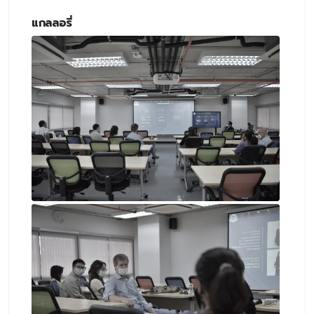
แกลลอรี่