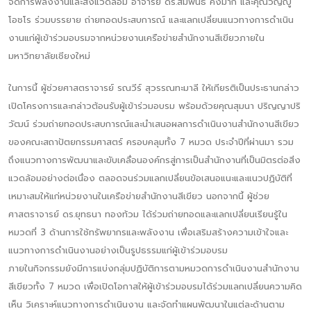
จัดการพลังงานและสิ่งแวดล้อม อาจารย์ ดร.สัมพันธ์ คงมาก และคุณวิญญู
โอชโร ร่วมบรรยาย ถ่ายทอดประสบการณ์ และแลกเปลี่ยนแนวทางการดำเนิน
งานแก่ผู้เข้าร่วมอบรมจากหน่วยงานเครือข่ายสำนักงานสีเขียวภายใน
มหาวิทยาลัยเชียงใหม่
ในการนี้ ผู้ช่วยศาสตราจารย์ รณวีร์ สุวรรณทะมาลี ให้เกียรติเป็นประธานกล่าว
เปิดโครงการและกล่าวต้อนรับผู้เข้าร่วมอบรม พร้อมด้วยคุณสุมนา ปริญญาปริ
วัฒน์ ร่วมถ่ายทอดประสบการณ์และนำเสนอผลการดำเนินงานสำนักงานสีเขียว
ของคณะสถาปัตยกรรมศาสตร์ ครอบคลุมทั้ง 7 หมวด ประจำปีที่ผ่านมา รวม
ถึงแนวทางการพัฒนาและขับเคลื่อนองค์กรสู่การเป็นสำนักงานที่เป็นมิตรต่อสิ่ง
แวดล้อมอย่างต่อเนื่อง ตลอดจนร่วมแลกเปลี่ยนข้อเสนอแนะและแนวปฏิบัติที่
เหมาะสมให้แก่หน่วยงานในเครือข่ายสำนักงานสีเขียว นอกจากนี้ ผู้ช่วย
ศาสตราจารย์ ดร.ยุทธนา ทองท้วม ได้ร่วมถ่ายทอดและแลกเปลี่ยนเรียนรู้ใน
หมวดที่ 3 ด้านการใช้ทรัพยากรและพลังงาน เพื่อเสริมสร้างความเข้าใจและ
แนวทางการดำเนินงานอย่างเป็นรูปธรรมแก่ผู้เข้าร่วมอบรม
ภายในกิจกรรมยังมีการแบ่งกลุ่มปฏิบัติการตามหมวดการดำเนินงานสำนักงาน
สีเขียวทั้ง 7 หมวด เพื่อเปิดโอกาสให้ผู้เข้าร่วมอบรมได้ร่วมแลกเปลี่ยนความคิด
เห็น วิเคราะห์แนวทางการดำเนินงาน และจัดทำแผนพัฒนาในแต่ละด้านตาม