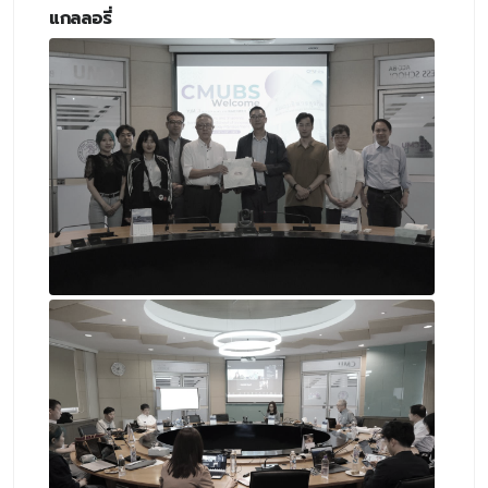
แกลลอรี่