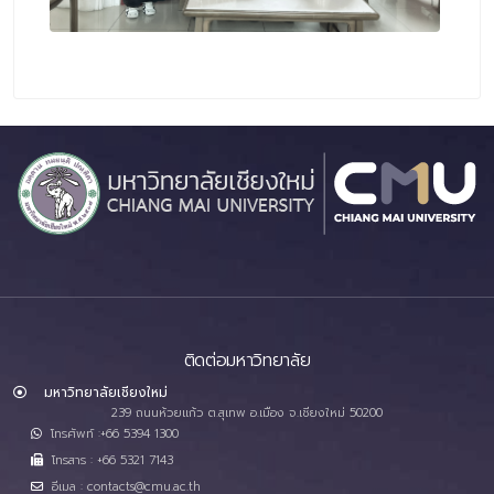
ติดต่อมหาวิทยาลัย
มหาวิทยาลัยเชียงใหม่
239 ถนนห้วยแก้ว ต.สุเทพ อ.เมือง จ.เชียงใหม่ 50200
โทรศัพท์ :+66 5394 1300
โทรสาร : +66 5321 7143
อีเมล : contacts@cmu.ac.th