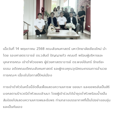
เมื่อวันที่ 14 พฤษภาคม 2568 คณะสังคมศาสตร์ มหาวิทยาลัยเชียงใหม่ นำ
โดย รองศาสตราจารย์ ดร.วสันต์ ปัญญาแก้ว คณบดี พร้อมผู้บริหารและ
บุคลากรคณะ เข้าดำหัวขอพร ผู้ช่วยศาสตราจารย์ ดร.พงษ์อินทร์ รักอริยะ
ธรรม อดีตคณบดีคณะสังคมศาสตร์ และผู้ทรงคุณวุฒิคณะกรรมการอำนวย
การคณะฯ เนื่องในโอกาสปี๋ใหม่เมือง
การเข้าดำหัวในครั้งนี้จัดขึ้นเพื่อแสดงความเคารพ ขอขมา และขอพรอันเป็นสิริ
มงคลตามป๋าเวณีดำหัวแบบล้านนา โดยผู้เข้าร่วมได้นำชุดดำหัวพร้อมน้ำขมิ้น
ส้มป่อยไปแสดงความเคารพและรับพร ท่ามกลางบรรยากาศที่เป็นไปอย่างอบอุ่น
และเป็นกันเอง