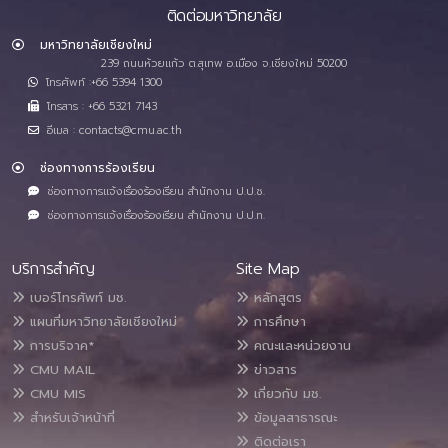
ติดต่อมหาวิทยาลัย
มหาวิทยาลัยเชียงใหม่
239 ถนนห้วยแก้ว ต.สุเทพ อ.เมือง จ.เชียงใหม่ 50200
โทรศัพท์ :+66 5394 1300
โทรสาร : +66 5321 7143
อีเมล : contacts@cmu.ac.th
ช่องทางการร้องเรียน
ช่องทางการแจ้งเรื่องร้องเรียน สำนักงาน ป.ป.ช.
ช่องทางการแจ้งเรื่องร้องเรียน สำนักงาน ป.ป.ท.
บริการสำคัญ
Site Map
เบอร์โทรศัพท์ มช.
หลักสูตร
แผนที่มหาวิทยาลัยเชียงใหม่
การศึกษา
การบริจาค*
คณะและหน่วยงาน
CMU MAIL
ข่าวสาร
CMU MIS
เกี่ยวกับ มช.
สำหรับเจ้าหน้าที่
ข้อมูลสาธารณะ
ติดต่อเรา