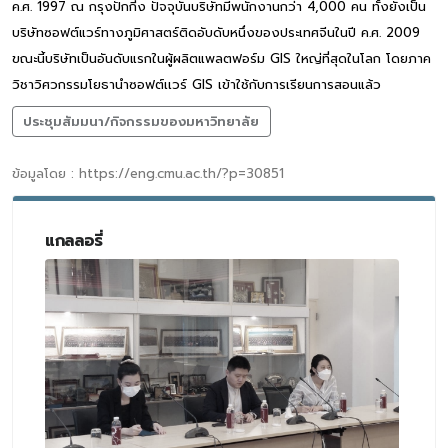
ค.ศ. 1997 ณ กรุงปักกิ่ง ปัจจุบันบริษัทมีพนักงานกว่า 4,000 คน ทั้งยังเป็น
บริษัทซอฟต์แวร์ทางภูมิศาสตร์ติดอับดับหนึ่งของประเทศจีนในปี ค.ศ. 2009
ขณะนี้บริษัทเป็นอันดับแรกในผู้ผลิตแพลตฟอร์ม GIS ใหญ่ที่สุดในโลก โดยภาค
วิชาวิศวกรรมโยธานำซอฟต์เเวร์ GIS เข้าใช้กับการเรียนการสอนแล้ว
ประชุมสัมมนา/กิจกรรมของมหาวิทยาลัย
ข้อมูลโดย : https://eng.cmu.ac.th/?p=30851
แกลลอรี่