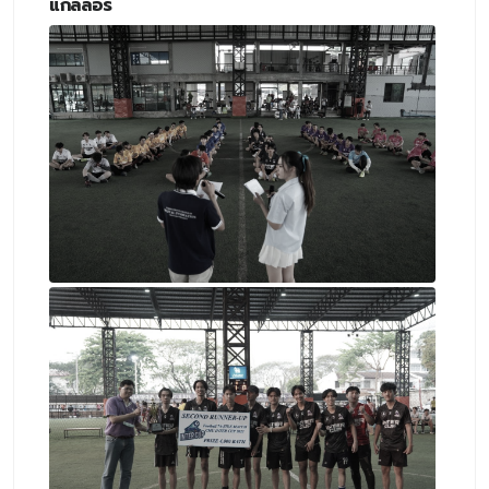
แกลลอรี่