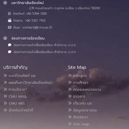
มหาวิทยาลัยเชียงใหม่
239 ถนนห้วยแก้ว ต.สุเทพ อ.เมือง จ.เชียงใหม่ 50200
โทรศัพท์ :+66 5394 1300
โทรสาร : +66 5321 7143
อีเมล : contacts@cmu.ac.th
ช่องทางการร้องเรียน
ช่องทางการแจ้งเรื่องร้องเรียน สำนักงาน ป.ป.ช.
ช่องทางการแจ้งเรื่องร้องเรียน สำนักงาน ป.ป.ท.
บริการสำคัญ
Site Map
เบอร์โทรศัพท์ มช.
หลักสูตร
แผนที่มหาวิทยาลัยเชียงใหม่
การศึกษา
การบริจาค*
คณะและหน่วยงาน
CMU MAIL
ข่าวสาร
CMU MIS
เกี่ยวกับ มช.
สำหรับเจ้าหน้าที่
ข้อมูลสาธารณะ
ติดต่อเรา
Site map