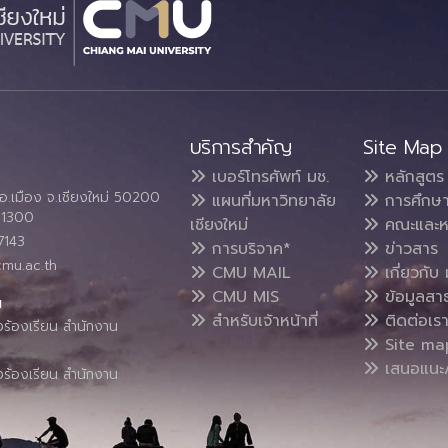
บริการสำคัญ
Site Map
เบอร์โทรศัพท์ มช.
หลักสูตร
อ.เมือง จ.เชียงใหม่ 50200
แผนที่มหาวิทยาลัย
การศึกษ
4 1300
เชียงใหม่
คณะและห
7143
การบริจาค*
ข่าวสาร
cmu.ac.th
CMU MAIL
เกี่ยวกับ 
CMU MIS
ข้อมูลสา
น
สำหรับเจ้าหน้าที่
ติดต่อเร
งร้องเรียน สำนักงาน
Site ma
เสนอแนะ/
งร้องเรียน สำนักงาน