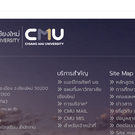
บริการสำคัญ
Site Map
เบอร์โทรศัพท์ มช.
หลักสูตร
อ.เมือง จ.เชียงใหม่ 50200
แผนที่มหาวิทยาลัย
การศึกษ
4 1300
เชียงใหม่
คณะและห
7143
การบริจาค*
ข่าวสาร
cmu.ac.th
CMU MAIL
เกี่ยวกับ 
CMU MIS
ข้อมูลสา
น
สำหรับเจ้าหน้าที่
ติดต่อเร
งร้องเรียน สำนักงาน
Site ma