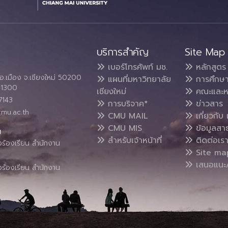
บริการสำคัญ
Site Map
เบอร์โทรศัพท์ มช.
หลักสูตร
อ.เมือง จ.เชียงใหม่ 50200
แผนที่มหาวิทยาลัย
การศึกษ
4 1300
เชียงใหม่
คณะและห
7143
การบริจาค*
ข่าวสาร
cmu.ac.th
CMU MAIL
เกี่ยวกับ 
CMU MIS
ข้อมูลสา
น
สำหรับเจ้าหน้าที่
ติดต่อเร
งร้องเรียน สำนักงาน
Site ma
เสนอแนะ/
งร้องเรียน สำนักงาน