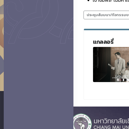
เข้าชมฟรี! ไม่มีค่า
ประชุมสัมมนา/กิจกรรมข
แกลลอรี่