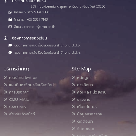
มหาวิทยาลัยเชียงใหม่
239 ถนนห้วยแก้ว ต.สุเทพ อ.เมือง จ.เชียงใหม่ 50200
โทรศัพท์ :+66 5394 1300
โทรสาร : +66 5321 7143
อีเมล : contacts@cmu.ac.th
ช่องทางการร้องเรียน
ช่องทางการแจ้งเรื่องร้องเรียน สำนักงาน ป.ป.ช.
ช่องทางการแจ้งเรื่องร้องเรียน สำนักงาน ป.ป.ท.
บริการสำคัญ
Site Map
เบอร์โทรศัพท์ มช.
หลักสูตร
แผนที่มหาวิทยาลัยเชียงใหม่
การศึกษา
การบริจาค*
คณะและหน่วยงาน
CMU MAIL
ข่าวสาร
CMU MIS
เกี่ยวกับ มช.
สำหรับเจ้าหน้าที่
ข้อมูลสาธารณะ
ติดต่อเรา
Site map
เสนอแนะ/ร้องเรียน