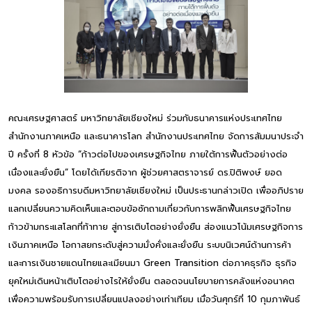
คณะเศรษฐศาสตร์ มหาวิทยาลัยเชียงใหม่ ร่วมกับธนาคารแห่งประเทศไทย
สำนักงานภาคเหนือ และธนาคารโลก สํานักงานประเทศไทย จัดการสัมมนาประจำ
ปี ครั้งที่ 8 หัวข้อ “ก้าวต่อไปของเศรษฐกิจไทย ภายใต้การฟื้นตัวอย่างต่อ
เนื่องและยั่งยืน” โดยได้เกียรติจาก ผู้ช่วยศาสตราจารย์ ดร.ปิติพงษ์ ยอด
มงคล รองอธิการบดีมหาวิทยาลัยเชียงใหม่ เป็นประธานกล่าวเปิด เพื่ออภิปราย
แลกเปลี่ยนความคิดเห็นและตอบข้อซักถามเกี่ยวกับการพลิกฟื้นเศรษฐกิจไทย
ก้าวข้ามกระแสโลกที่ท้าทาย สู่การเติบโตอย่างยั่งยืน ส่องแนวโน้มเศรษฐกิจการ
เงินภาคเหนือ โอกาสยกระดับสู่ความมั่งคั่งและยั่งยืน ระบบนิเวศน์ด้านการค้า
และการเงินชายแดนไทยและเมียนมา Green Transition ต่อภาคธุรกิจ ธุรกิจ
ยุคใหม่เดินหน้าเติบโตอย่างไรให้ยั่งยืน ตลอดจนนโยบายการคลังแห่งอนาคต
เพื่อความพร้อมรับการเปลี่ยนแปลงอย่างเท่าเทียม เมื่อวันศุกร์ที่ 10 กุมภาพันธ์