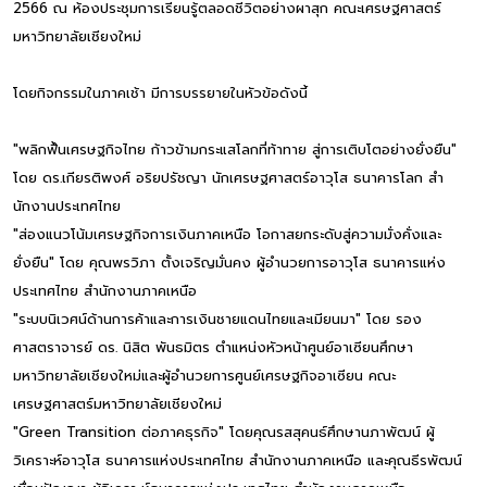
2566 ณ ห้องประชุมการเรียนรู้ตลอดชีวิตอย่างผาสุก คณะเศรษฐศาสตร์
มหาวิทยาลัยเชียงใหม่
โดยกิจกรรมในภาคเช้า มีการบรรยายในหัวข้อดังนี้
"พลิกฟื้นเศรษฐกิจไทย ก้าวข้ามกระแสโลกที่ท้าทาย สู่การเติบโตอย่างยั่งยืน"
โดย ดร.เกียรติพงศ์ อริยปรัชญา นักเศรษฐศาสตร์อาวุโส ธนาคารโลก สํา
นักงานประเทศไทย
"ส่องแนวโน้มเศรษฐกิจการเงินภาคเหนือ โอกาสยกระดับสู่ความมั่งคั่งและ
ยั่งยืน" โดย คุณพรวิภา ตั้งเจริญมั่นคง ผู้อํานวยการอาวุโส ธนาคารแห่ง
ประเทศไทย สํานักงานภาคเหนือ
"ระบบนิเวศน์ด้านการค้าและการเงินชายแดนไทยและเมียนมา" โดย รอง
ศาสตราจารย์ ดร. นิสิต พันธมิตร ตําแหน่งหัวหน้าศูนย์อาเซียนศึกษา
มหาวิทยาลัยเชียงใหม่และผู้อํานวยการศูนย์เศรษฐกิจอาเซียน คณะ
เศรษฐศาสตร์มหาวิทยาลัยเชียงใหม่
"Green Transition ต่อภาคธุรกิจ" โดยคุณรสสุคนธ์ศึกษานภาพัฒน์ ผู้
วิเคราะห์อาวุโส ธนาคารแห่งประเทศไทย สํานักงานภาคเหนือ และคุณธีรพัฒน์