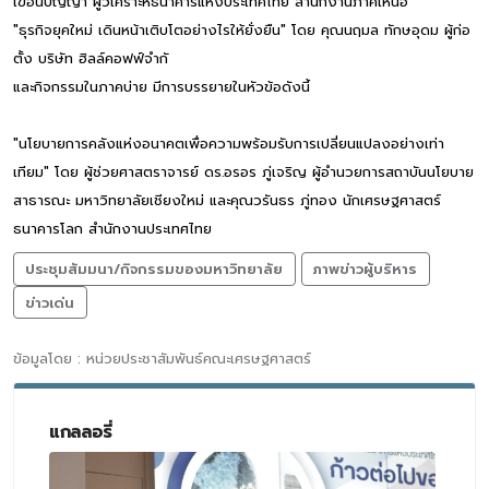
เขื่อนปัญญา ผู้วิเคราะห์ธนาคารแห่งประเทศไทย สํานักงานภาคเหนือ
"ธุรกิจยุคใหม่ เดินหน้าเติบโตอย่างไรให้ยั่งยืน" โดย คุณนฤมล ทักษอุดม ผู้ก่อ
ตั้ง บริษัท ฮิลล์คอฟฟ์จํากั
และกิจกรรมในภาคบ่าย มีการบรรยายในหัวข้อดังนี้
"นโยบายการคลังแห่งอนาคตเพื่อความพร้อมรับการเปลี่ยนแปลงอย่างเท่า
เทียม" โดย ผู้ช่วยศาสตราจารย์ ดร.อรอร ภู่เจริญ ผู้อํานวยการสถาบันนโยบาย
สาธารณะ มหาวิทยาลัยเชียงใหม่ และคุณวรันธร ภู่ทอง นักเศรษฐศาสตร์
ธนาคารโลก สํานักงานประเทศไทย
ประชุมสัมมนา/กิจกรรมของมหาวิทยาลัย
ภาพข่าวผู้บริหาร
ข่าวเด่น
ข้อมูลโดย : หน่วยประชาสัมพันธ์คณะเศรษฐศาสตร์
แกลลอรี่