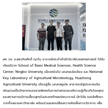
ผศ. ดร. น.สพ.เทิดศักดิ์ ญาโน อาจารย์ประจำสำนักวิชาสัตวแพทยศาสตร์ ได้รับ
เกียรติจาก School of Basic Medical Sciences, Health Science
Center, Ningbo University เมืองหนิงโป มณฑลเจ้อเจียง และ National
Key Laboratory of Agricultural Microbiology, Huazhong
Agricultural University เมืองอู่ฮั่น มณฑลหูเป่ย สาธารณรัฐประชาชนจีน
เชิญร่วมเป็นวิทยากรบรรยายพิเศษในการถ่ายทอดองค์ความรู้เกี่ยวกับโรคสุกร
และสถานการณ์การเลี้ยงสุกรในประเทศไทยแก่คณาจารย์ นักวิจัย และนักศึกษา
จากทั้งสองมหาวิทยาลัย พร้อมร่วมแลกเปลี่ยนความคิดเห็นทางวิชาการ เพื่อ