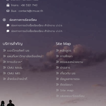
โทรสาร : +66 5321 7143
อีเมล : contacts@cmu.ac.th
ช่องทางการร้องเรียน
ช่องทางการแจ้งเรื่องร้องเรียน สำนักงาน ป.ป.ช.
ช่องทางการแจ้งเรื่องร้องเรียน สำนักงาน ป.ป.ท.
บริการสำคัญ
Site Map
เบอร์โทรศัพท์ มช.
หลักสูตร
แผนที่มหาวิทยาลัยเชียงใหม่
การศึกษา
การบริจาค*
คณะและหน่วยงาน
CMU MAIL
ข่าวสาร
CMU MIS
เกี่ยวกับ มช.
สำหรับเจ้าหน้าที่
ข้อมูลสาธารณะ
ติดต่อเรา
Site map
เสนอแนะ/ร้องเรียน