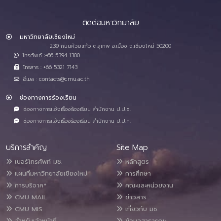
ติดต่อมหาวิทยาลัย
มหาวิทยาลัยเชียงใหม่
239 ถนนห้วยแก้ว ต.สุเทพ อ.เมือง จ.เชียงใหม่ 50200
โทรศัพท์ :+66 5394 1300
โทรสาร : +66 5321 7143
อีเมล : contacts@cmu.ac.th
ช่องทางการร้องเรียน
ช่องทางการแจ้งเรื่องร้องเรียน สำนักงาน ป.ป.ช.
ช่องทางการแจ้งเรื่องร้องเรียน สำนักงาน ป.ป.ท.
บริการสำคัญ
Site Map
เบอร์โทรศัพท์ มช.
หลักสูตร
แผนที่มหาวิทยาลัยเชียงใหม่
การศึกษา
การบริจาค*
คณะและหน่วยงาน
CMU MAIL
ข่าวสาร
CMU MIS
เกี่ยวกับ มช.
สำหรับเจ้าหน้าที่
ข้อมูลสาธารณะ