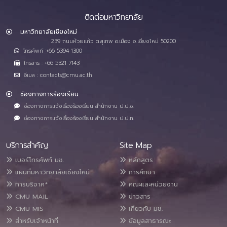
ติดต่อมหาวิทยาลัย
มหาวิทยาลัยเชียงใหม่
239 ถนนห้วยแก้ว ต.สุเทพ อ.เมือง จ.เชียงใหม่ 50200
โทรศัพท์ :+66 5394 1300
โทรสาร : +66 5321 7143
อีเมล : contacts@cmu.ac.th
ช่องทางการร้องเรียน
ช่องทางการแจ้งเรื่องร้องเรียน สำนักงาน ป.ป.ช.
ช่องทางการแจ้งเรื่องร้องเรียน สำนักงาน ป.ป.ท.
บริการสำคัญ
Site Map
เบอร์โทรศัพท์ มช.
หลักสูตร
แผนที่มหาวิทยาลัยเชียงใหม่
การศึกษา
การบริจาค*
คณะและหน่วยงาน
CMU MAIL
ข่าวสาร
CMU MIS
เกี่ยวกับ มช.
สำหรับเจ้าหน้าที่
ข้อมูลสาธารณะ