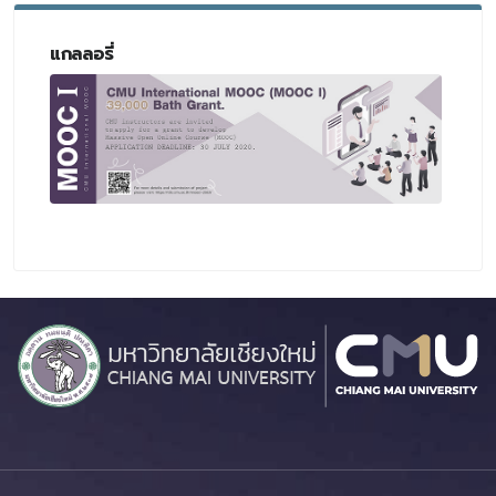
แกลลอรี่