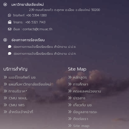
มหาวิทยาลัยเชียงใหม่
239 ถนนห้วยแก้ว ต.สุเทพ อ.เมือง จ.เชียงใหม่ 50200
โทรศัพท์ :+66 5394 1300
โทรสาร : +66 5321 7143
อีเมล : contacts@cmu.ac.th
ช่องทางการร้องเรียน
ช่องทางการแจ้งเรื่องร้องเรียน สำนักงาน ป.ป.ช.
ช่องทางการแจ้งเรื่องร้องเรียน สำนักงาน ป.ป.ท.
บริการสำคัญ
Site Map
เบอร์โทรศัพท์ มช.
หลักสูตร
แผนที่มหาวิทยาลัยเชียงใหม่
การศึกษา
การบริจาค*
คณะและหน่วยงาน
CMU MAIL
ข่าวสาร
CMU MIS
เกี่ยวกับ มช.
สำหรับเจ้าหน้าที่
ข้อมูลสาธารณะ
ติดต่อเรา
Site map