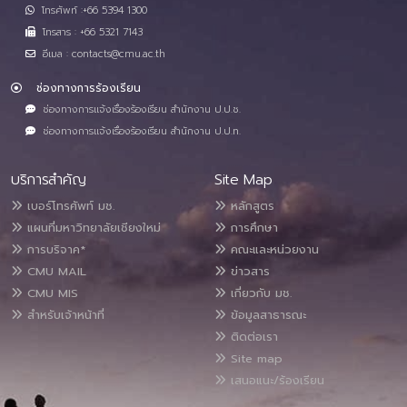
โทรศัพท์ :+66 5394 1300
โทรสาร : +66 5321 7143
อีเมล : contacts@cmu.ac.th
ช่องทางการร้องเรียน
ช่องทางการแจ้งเรื่องร้องเรียน สำนักงาน ป.ป.ช.
ช่องทางการแจ้งเรื่องร้องเรียน สำนักงาน ป.ป.ท.
บริการสำคัญ
Site Map
เบอร์โทรศัพท์ มช.
หลักสูตร
แผนที่มหาวิทยาลัยเชียงใหม่
การศึกษา
การบริจาค*
คณะและหน่วยงาน
CMU MAIL
ข่าวสาร
CMU MIS
เกี่ยวกับ มช.
สำหรับเจ้าหน้าที่
ข้อมูลสาธารณะ
ติดต่อเรา
Site map
เสนอแนะ/ร้องเรียน