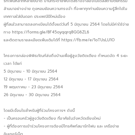
ร์ทโฟนหลากหลายขนาด บ้านกระดาษพับได้สร้างจำลองโมเดลสถาปัตยกรรม
ล้านนาอย่างง่าย ถุงหอมย้อนความทรงจำ ที่จะพาทุกท่านย้อนความรู้สึกไปใน
เทศกาลใส่ขันดอก ประเพณีปีใหม่เมือง
ผู้ที่สนใจสามารถลงทะเบียนได้ตั้งแต่วันที่ 5 มิถุนายน 2564 โดยไม่มีค่าใช้จ่าย
ทาง https://forms.gle/8F45oyqqrq8GG6ZL6
และติดตามรายละเอียดเพิ่มเติมได้ที่ https://fb.me/e/1oTUsLU1O
โครงการกล่องพิพิธภัณฑ์ส่งถึงบ้านเพื่อผู้สูงวัยติดเตียง กำหนดจัด 4 ระยะ
เวลา ได้แก่
5 มิถุนายน - 10 มิถุนายน 2564
12 มิถุนายน - 17 มิถุนายน 2564
19 พฤษภาคม - 23 มิถุนายน 2564
26 มิถุนายน - 30 มิถุนายน 2564
โดยมีเงื่อนไขสำหรับผู้ที่ร่วมโครงการฯ ดังนี้
- เป็นครอบครัวผู้สูงวัยติดเตียง ที่อาศัยในจังหวัดเชียงใหม่
- ผู้ที่ต้องการเข้าร่วมโครงการต้องมีโทรศัพท์สมาร์ทโฟน และ เครือข่าย
อินเทอร์เน็ต