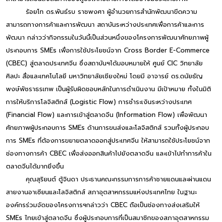
ร้อยโท ดร.พันธ์รบ ราชพงศา ผู้อำนวยการสำนักพัฒนาขีดความ
สามารถทางการค้าและการพัฒนา สถาบันระหว่างประเทศเพื่อการค้าและการ
พัฒนา กล่าวว่ากิจกรรมในวันนี้เป็นส่วนหนึ่งของโครงการพัฒนาศักยภาพผู้
ประกอบการ SMEs เพื่อการใช้ประโยชน์จาก Cross Border E-Commerce
(CBEC) สู่ตลาดประเทศจีน ซึ่งสถาบันฯได้มอบหมายให้ ศูนย์ CIC วิทยาลัย
ศิลปะ สื่อและเทคโนโลยี มหาวิทยาลัยเชียงใหม่ โดยมี อาจารย์ ดร.ดนัยธัญ
พงษ์พัชราธรเทพ เป็นผู้รับผิดชอบหลักในการดำเนินงาน มีเป้าหมาย ทั้งในมิติ
การให้บริการโลจิสติกส์ (Logistic Flow) การชำระเงินระหว่างประเทศ
(Financial Flow) และการเข้าสู่ตลาดจีน (Information Flow) เพื่อพัฒนา
ศักยภาพผู้ประกอบการ SMEs ด้านการขนส่งและโลจิสติกส์ รวมทั้งผู้ประกอบ
การ SMEs ที่ต้องการขยายตลาดออกสู่ประเทศจีน ให้สามารถใช้ประโยชน์จาก
ช่องทางการค้า CBEC เพื่อส่งออกสินค้าไปยังตลาดจีน และเข้าไปทำการค้าใน
ตลาดจีนได้มากยิ่งขึ้น
คุณสุริยนต์ ตู้จินดา ประธานคณะกรรมการการค้าชายแดนและผ่านแดน
สายงานอาเซียนและโลจิสติกส์ สภาอุตสาหกรรมแห่งประเทศไทย ในฐานะ
องค์กรร่วมจัดของโครงการฯกล่าวว่า CBEC ถือเป็นช่องทางส่งเสริมให้
SMEs ไทยเข้าสู่ตลาดจีน ซึ่งผู้ประกอบการที่เป็นสมาชิกของสภาอุตสาหกรรม