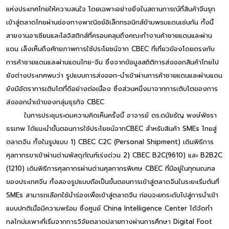
แห่งประเทศไทยให้ความสนใจ โดยเฉพาะอย่างยิ่งในสถานการณ์ที่สินค้าจีนรุก
เข้าสู่ตลาดไทยผ่านช่องทางพาณิชย์อิเล็กทรอนิกส์ข้ามพรมแดนเช่นกัน ทั้งนี้
สายงานอาเซียนและโลจิสติกส์ที่ครอบคลุมถึงคณะทำงานค้าชายแดนและผ่าน
แดน เล็งเห็นถึงศักยภาพการใช้ประโยชน์จาก CBEC ที่เกี่ยวข้องโดยตรงกับ
การค้าชายแดนและผ่านแดนไทย-จีน ซึ่งจากข้อมูลสถิติการส่งออกสินค้าไทยไป
ยังต่างประเทศพบว่า รูปแบบการส่งออก-นำเข้าผ่านการค้าชายแดนและผ่านแดน
ยังมีอัตราการเติบโตที่ดีอย่างต่อเนื่อง ซึ่งส่วนหนึ่งมาจากการเติบโตของการ
ส่งออกนำเข้าของกลุ่มธุรกิจ CBEC
ในการประชุมระดมความคิดเห็นครั้งนี้ อาจารย์ ดร.ดนัยธัญ พงษ์พัชรา
ธรเทพ ได้แนะนำขั้นตอนการใช้ประโยชน์จากCBEC สำหรับสินค้า SMEs ไทยสู่
ตลาดจีน ทั้งในรูปแบบ 1) CBEC C2C (Personal Shipment) เดินพิธีการ
ศุลกากรขาเข้าผ่านด่านพัสดุภัณฑ์เร่งด่วน 2) CBEC B2C(9610) และ B2B2C
(1210) เดินพิธีการศุลกากรผ่านด่านศุลกากรพิเศษ CBEC ที่มีอยู่ในทุกมณฑล
ของประเทศจีน ทั้งสองรูปแบบถือเป็นขั้นตอนการเข้าสู่ตลาดจีนในระยะเริ่มต้นที่
SMEs สามารถเลือกใช้นำร่องเพื่อเข้าสู่ตลาดจีน ก่อนจะยกระดับไปสู่การนำเข้า
แบบปกติเมื่อมีความพร้อม ซึ่งศูนย์ China Intelligence Center ได้จัดทำ
กลไกบ่มเพาะที่เริ่มจากการวิจัยตลาดปลายทางผ่านการศึกษา Digital Foot