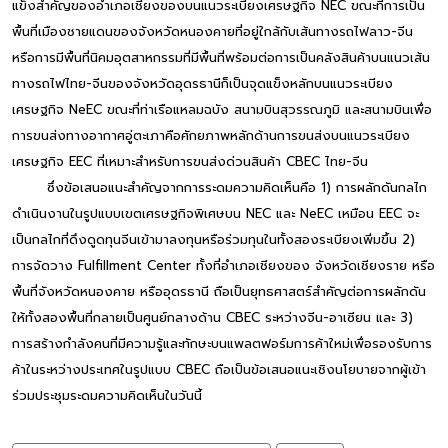
แข็งสำคัญของอำเภอเชียงของบนแนวระเบียงเศรษฐกิจ NEC ขณะที่การเป็น
พื้นที่เมืองชายแดนของจังหวัดหนองคายที่อยู่ใกล้กับเส้นทางรถไฟลาว-จีน
หรือการมีพื้นที่นิคมอุตสาหกรรมที่มีพื้นที่พร้อมต่อการเป็นคลังสินค้าบนแนวเส้น
ทางรถไฟไทย-จีนของจังหวัดอุดรธานีก็เป็นจุดแข็งหลักบนแนวระเบียง
เศรษฐกิจ NeEC ขณะที่ท่าเรือแหลมฉบัง สนามบินสุวรรณภูมิ และสนามบินเพื่อ
การขนส่งทางอากาศอู่ตะเภาคือศักยภาพหลักด้านการขนส่งบนแนวระเบียง
เศรษฐกิจ EEC ที่เหมาะสำหรับการขนส่งด่วนสินค้า CBEC ไทย-จีน
ซึ่งข้อเสนอแนะสำคัญจากการระดมความคิดเห็นคือ 1) การผลักดันกลไก
ดำเนินงานในรูปแบบเขตเศรษฐกิจพิเศษบน NEC และ NeEC เหมือน EEC จะ
เป็นกลไกที่ดึงดูดทุนจีนเข้ามาลงทุนหรือร่วมทุนในทั้งสองระเบียงเพิ่มขึ้น 2)
การจัดวาง Fulfillment Center ทั้งที่อำเภอเชียงของ จังหวัดเชียงราย หรือ
พื้นที่จังหวัดหนองคาย หรืออุดรธานี ถือเป็นยุทธศาสตร์สำคัญต่อการผลักดัน
ให้ทั้งสองพื้นที่กลายเป็นศูนย์กลางด้าน CBEC ระหว่างจีน-อาเซียน และ 3)
การสร้างกำลังคนที่มีความรู้และทักษะบนแพลตฟอร์มการค้าใหม่เพื่อรองรับการ
ค้าในระหว่างประเทศในรูปแบบ CBEC ถือเป็นข้อเสนอแนะเชิงนโยบายจากผู้เข้า
ร่วมประชุมระดมความคิดเห็นในวันนี้