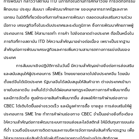
การพัฒนา กล่าวว่าสถาบัน ITD มีภารกิจในด้านการศึกษาวิจัย การจัดกิจกรรม
ฝึกอบรม ประชุม สัมมนา เพื่อพัฒนาศักยภาพ ของบุคลากรภาครัฐและภาค
เอกชน ในมิติที่เกี่ยวข้องกับการค้าและการพัฒนา ตลอดจนส่งเสริมความร่วม
มือทาง เศรษฐกิจทั้งในระดับประเทศและระดับภูมิภาค ซึ่งการพัฒนาศักยภาพผู้
ประกอบการ SME ให้สามารถทำ การค้า ไปยังตลาดต่างประเทศ ถือเป็นหนึ่งใน
ภารกิจที่ทางสถาบัน ITD ให้ความสำคัญมาอย่างต่อเนื่อง เพราะเป็นรากฐาน
สำคัญต่อการพัฒนาเศรษฐกิจและการเพิ่มความสามารถทางการแข่งขันของ
ประเทศ
การสัมมนาเชิงปฏิบัติการในวันนี้ มีความสำคัญอย่างยิ่งต่อการส่งเสริม
และสนับสนุนให้ผู้ประกอบการ SMEs ไทยขยายตลาดไปยังประเทศจีน โดยนับ
ตั้งแต่จีนได้เปิดประเทศ รัฐบาลจีนได้สนับสนุนให้สินค้าจาก ต่างประเทศเข้ามา
ขายในตลาดจีน จะเห็นได้ว่าจีนได้ผ่อนคลายกฎระเบียบทางการค้าเพิ่มมากขึ้น
และมีการจัดตั้ง ศูนย์กระจายสินค้าเพิ่มมากขึ้น ส่งผลให้การค้าผ่านช่องทาง
CBEC ได้เติบโตขึ้นอย่างรวดเร็ว และมีมูลค่าการซื้อ ขายสูง การส่งเสริมให้ผู้
ประกอบการ SME ไทย ทำการค้าผ่านช่องทาง CBEC จำเป็นอย่างยิ่งที่จะต้อง
ให้ความสำคัญต่อการพัฒนาระบบการขนส่งและโลจิสติกส์ ให้มีต้นทุนการขนส่ง
ที่ต่ำ รวมถึงมีระบบการติดตามและการบริหารจัดการคลังสินค้าที่มาตรฐาน เพื่อ
ให้สามารถขนส่งสินค้าไปยังผู้บริโภคปลายทางได้อย่างมีประสิทธิภาพ