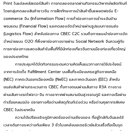
Print ในแต่ละคลัสเตอร์สินค้า การทดลองตลาดผ่านกิจกรรมวิพากษ์ผลิตภัณฑ์
โดยกลุ่มทดลองสินค้าชาวจีน การฝึกทักษะการนำสินค้าขึ้นแพลตฟอร์ม E-
commerce จีน (Information Flow) การทำช่องทางการชำระเงินข้าม
พรมแดน (Financial Flow) และทดลองจัดจำหน่ายผ่านรูปแบบการขนส่ง
(Logistics Flow) สำหรับช่องทาง CBEC C2C รวมถึงการแนะนำช่องทางจัด
จำหน่ายแบบ O2O ที่พึ่งพาช่องทางขายผ่าน Social Network จีนควบคู่กับ
การหาช่องทางแสดงสินค้าในพื้นที่ที่มีนักท่องเที่ยวจีนตามเมืองท่องเที่ยวใหญ่
ของประเทศไทย
การประชุมฯได้จัดกิจกรรมระดมความคิดเห็นแนวทางการใช้ประโยชน์
จากการจัดตั้ง Fulfillment Center บนพื้นที่ระเบียงเศรษฐกิจภาคเหนือ
(NEC) ภาคตะวันออกเฉียงเหนือ (NeEC) และภาคตะวันออก (EEC) สำหรับ
ขนส่งสินค้าผ่านกระบวนการ CBEC ทั้งทางถนนผ่านเส้นทาง R3A ทางราง
ผ่านเส้นทางรถไฟลาว-จีน ทางอากาศผ่านสนามบินสุวรรณภูมิ และทางเรือผ่าน
ท่าเรือแหลมฉบัง ปลายทางคือด่านพัสดุภัณฑ์เร่งด่วน หรือด่านศุลกากรพิเศษ
CBEC ในประเทศจีน
ความได้เปรียบเชิงภูมิศาสตร์ของด่านเชียงของ ที่อยู่ใกล้กับจีนและใช้
เวลาเดินทางระหว่างกันเพียง 3 ชั่วโมงหลังมอเตอร์เวย์แล้วเสร็จถือเป็นจุด