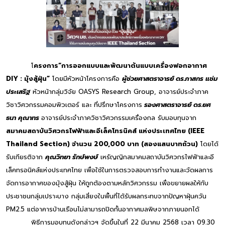
โ
ครงการ“การออกแบบและพัฒนาต้นแบบเครื่องฟอกอากาศ
DIY : มุ้งสู้ฝุ่น”
โดยมีหัวหน้าโครงการคือ
ผู้ช่วยศาสตราจารย์ ดร.ภาสกร แช่ม
ประเสริฐ
หัวหน้ากลุ่มวิจัย OASYS Research Group, อาจารย์ประจำภาค
วิชาวิศวกรรมคอมพิวเตอร์ และ ที่ปรึกษาโครงการ
รองศาสตราจารย์ ดร.ยศ
ธนา คุณาทร
อาจารย์ประจำภาควิชาวิศวกรรมเครื่องกล รับมอบทุนจาก
สมาคมสถาบันวิศวกรไฟฟ้าและอีเล็คโทรนิคส์ แห่งประเทศไทย (IEEE
Thailand Section) จำนวน 200,000 บาท (สองแสนบาทถ้วน)
โดยได้
รับเกียรติจาก
คุณวิทยา รักษ์พงษ์
เหรัญญิกสมาคมสถาบันวิศวกรไฟฟ้าและอี
เล็คทรอนิคส์แห่งประเทศไทย เพื่อใช้ในการตรวจสอบการทำงานและวัดผลการ
จัดการอากาศของมุ้งสู้ฝุ่น ให้ถูกต้องตามหลักวิศวกรรม เพื่อขยายผลให้กับ
ประชาชนกลุ่มเปราะบาง กลุ่มเสี่ยงในพื้นที่ได้รับผลกระทบจากปัญหาฝุ่นควัน
PM2.5 แต่อาคารบ้านเรือนไม่สามารถปิดกั้นอากาศมลพิษจากภายนอกได้
พิธีการมอบทุนดังกล่าวฯ จัดขึ้นในที่ 22 มีนาคม 2568 เวลา 09.30