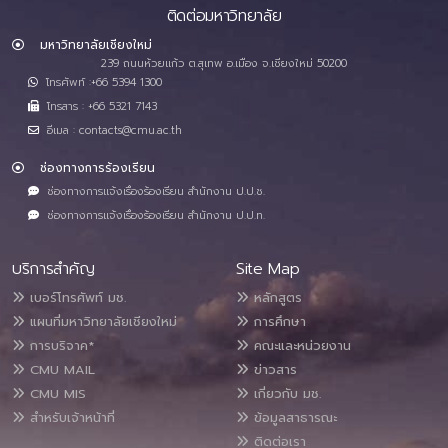
ติดต่อมหาวิทยาลัย
มหาวิทยาลัยเชียงใหม่
239 ถนนห้วยแก้ว ต.สุเทพ อ.เมือง จ.เชียงใหม่ 50200
โทรศัพท์ :+66 5394 1300
โทรสาร : +66 5321 7143
อีเมล : contacts@cmu.ac.th
ช่องทางการร้องเรียน
ช่องทางการแจ้งเรื่องร้องเรียน สำนักงาน ป.ป.ช.
ช่องทางการแจ้งเรื่องร้องเรียน สำนักงาน ป.ป.ท.
บริการสำคัญ
Site Map
เบอร์โทรศัพท์ มช.
หลักสูตร
แผนที่มหาวิทยาลัยเชียงใหม่
การศึกษา
การบริจาค*
คณะและหน่วยงาน
CMU MAIL
ข่าวสาร
CMU MIS
เกี่ยวกับ มช.
สำหรับเจ้าหน้าที่
ข้อมูลสาธารณะ
ติดต่อเรา