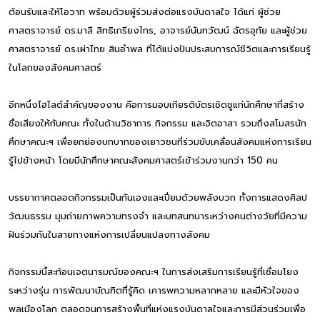
ต้อนรับและให้โอวาท พร้อมด้วยผู้ร่วมส่งต่อแรงบันดาลใจ ได้แก่ ผู้ช่วย
ศาสตราจารย์ ดร.มาลี สิทธิเกรียงไกร, อาจารย์นันทวัฒน์ ฉัตรอุทัย และผู้ช่วย
ศาสตราจารย์ ดร.เผ่าไทย สินอำพล ที่ได้แบ่งปันประสบการณ์ชีวิตและการเรียนรู้
ในโลกของสังคมศาสตร์
อีกหนึ่งไฮไลต์สำคัญของงาน คือการมอบเกียรติบัตรเชิดชูแก่นักศึกษาที่สร้าง
ชื่อเสียงให้กับคณะ ทั้งในด้านวิชาการ กิจกรรม และจิตอาสา รวมถึงสโมสรนัก
ศึกษาคณะฯ เพื่อยกย่องบทบาทของเยาวชนที่ร่วมขับเคลื่อนสังคมแห่งการเรียน
รู้ไปข้างหน้า โดยมีนักศึกษาคณะสังคมศาสตร์เข้าร่วมงานกว่า 150 คน
บรรยากาศตลอดกิจกรรมเป็นกันเองและเปี่ยมด้วยพลังบวก ทั้งการแสดงศิลป
วัฒนธรรม มุมถ่ายภาพความทรงจำ และบทสนทนาระหว่างคนต่างวัยที่มีความ
ฝันร่วมกันในสายทางแห่งการเปลี่ยนแปลงทางสังคม
กิจกรรมนี้สะท้อนเจตนารมณ์ของคณะฯ ในการส่งเสริมการเรียนรู้ที่เชื่อมโยง
ระหว่างรุ่น การพัฒนาบัณฑิตที่รู้คิด เคารพความหลากหลาย และมีหัวใจของ
พลเมืองโลก ตลอดจนการสร้างพื้นที่แห่งแรงบันดาลใจและการมีส่วนร่วมเพื่อ