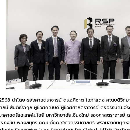
ม 2568 นำโดย รองศาสตราจารย์ ดร.อภิชาต โสภาแดง คณบดีวิทยาล
ลินี สันติธีรากุล ผู้ช่วยคณบดี ผู้ช่วยศาสตราจารย์ ดร.วรธมณ จี
าศาสตร์และเทคโนโลยี มหาวิทยาลัยเชียงใหม่ รองศาสตราจารย์ ดร.ป
.ธงชัย ฟองสมุทร คณบดีคณะวิศวกรรมศาสตร์ พร้อมอาคันตุกะจาก 