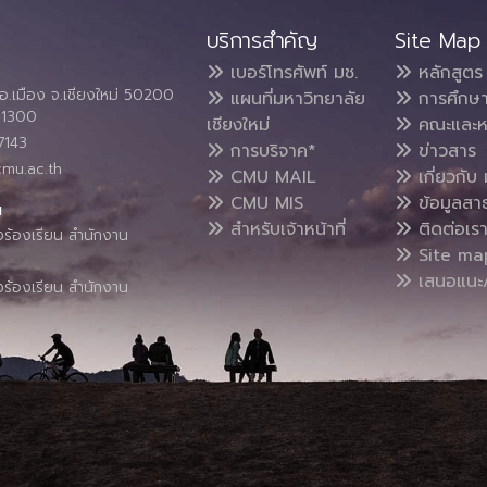
บริการสำคัญ
Site Map
เบอร์โทรศัพท์ มช.
หลักสูตร
อ.เมือง จ.เชียงใหม่ 50200
แผนที่มหาวิทยาลัย
การศึกษ
4 1300
เชียงใหม่
คณะและห
7143
การบริจาค*
ข่าวสาร
cmu.ac.th
CMU MAIL
เกี่ยวกับ 
CMU MIS
ข้อมูลสา
น
สำหรับเจ้าหน้าที่
ติดต่อเร
งร้องเรียน สำนักงาน
Site ma
เสนอแนะ/
งร้องเรียน สำนักงาน