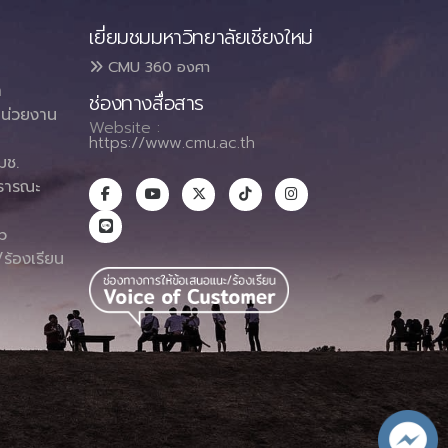
เยี่ยมชมมหาวิทยาลัยเชียงใหม่
CMU 360 องศา
า
ช่องทางสื่อสาร
น่วยงาน
Website :
https://www.cmu.ac.th
มช.
ธารณะ
า
p
ร้องเรียน