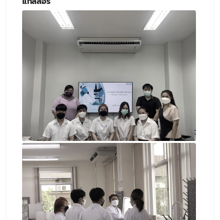
แกลลอรี่