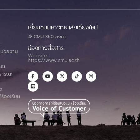
เยี่ยมชมมหาวิทยาลัยเชียงใหม่
CMU 360 องศา
า
ช่องทางสื่อสาร
น่วยงาน
Website :
https://www.cmu.ac.th
มช.
ธารณะ
า
p
ร้องเรียน