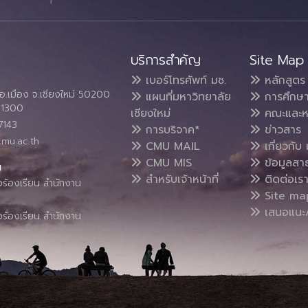
บริการสำคัญ
Site Map
เบอร์โทรศัพท์ มช.
หลักสูตร
อ.เมือง จ.เชียงใหม่ 50200
แผนที่มหาวิทยาลัย
การศึกษ
4 1300
เชียงใหม่
คณะและห
7143
การบริจาค*
ข่าวสาร
cmu.ac.th
CMU MAIL
เกี่ยวกับ 
CMU MIS
ข้อมูลสา
น
สำหรับเจ้าหน้าที่
ติดต่อเร
งร้องเรียน สำนักงาน
Site ma
เสนอแนะ/
งร้องเรียน สำนักงาน