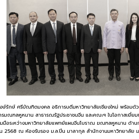
์รักษ์ ศรีบัณฑิตมงคล อธิการบดีมหาวิทยาลัยเชียงใหม่ พร้อมด้วย
การมณฑลหูหนาน สาธารณรัฐประชาชนจีน และคณะฯ ในโอกาสเยี่ยมชมมห
ร่วมมือระหว่างมหาวิทยาลัยแพทย์แผนจีนโบราณ ฆณฑลหูหนาน ด้านก
มษายน 2568 ณ ห้องรับรอง ม.ล.ปิ่น มาลากุล สำนักงานมหาวิทยาลัย ม