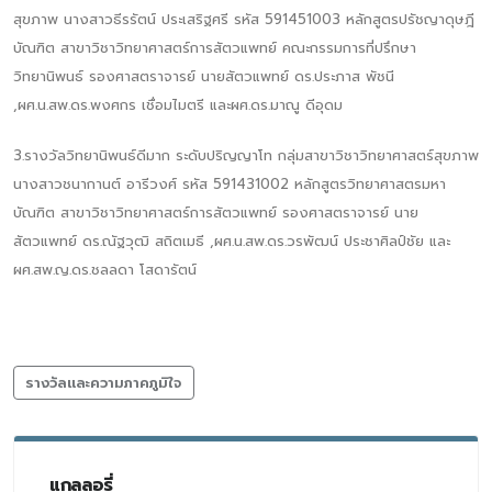
สุขภาพ นางสาวธีรรัตน์ ประเสริฐศรี รหัส 591451003 หลักสูตรปรัชญาดุษฎี
บัณฑิต สาขาวิชาวิทยาศาสตร์การสัตวแพทย์ คณะกรรมการที่ปรึกษา
วิทยานิพนธ์ รองศาสตราจารย์ นายสัตวแพทย์ ดร.ประภาส พัชนี
,ผศ.น.สพ.ดร.พงศกร เชื่อมไมตรี และผศ.ดร.มาณู ดีอุดม
3.รางวัลวิทยานิพนธ์ดีมาก ระดับปริญญาโท กลุ่มสาขาวิชาวิทยาศาสตร์สุขภาพ
นางสาวชนากานต์ อารีวงศ์ รหัส 591431002 หลักสูตรวิทยาศาสตรมหา
บัณฑิต สาขาวิชาวิทยาศาสตร์การสัตวแพทย์ รองศาสตราจารย์ นาย
สัตวแพทย์ ดร.ณัฐวุฒิ สถิตเมธี ,ผศ.น.สพ.ดร.วรพัฒน์ ประชาศิลป์ชัย และ
ผศ.สพ.ญ.ดร.ชลลดา โสดารัตน์
รางวัลและความภาคภูมิใจ
แกลลอรี่