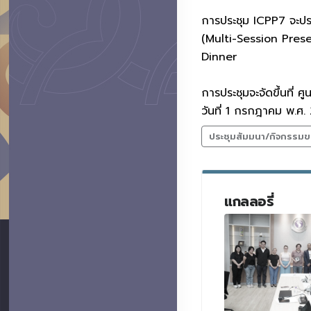
การประชุม ICPP7 จะป
(Multi-Session Prese
Dinner
การประชุมจะจัดขึ้นที่
วันที่ 1 กรกฎาคม พ.ศ
ประชุมสัมมนา/กิจกรรมข
แกลลอรี่