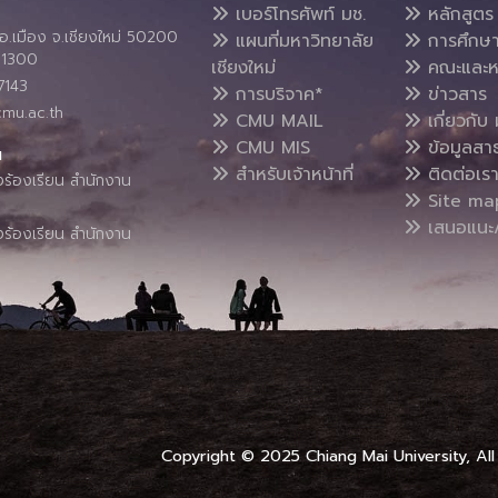
เบอร์โทรศัพท์ มช.
หลักสูตร
อ.เมือง จ.เชียงใหม่ 50200
แผนที่มหาวิทยาลัย
การศึกษ
4 1300
เชียงใหม่
คณะและห
7143
การบริจาค*
ข่าวสาร
cmu.ac.th
CMU MAIL
เกี่ยวกับ 
CMU MIS
ข้อมูลสา
น
สำหรับเจ้าหน้าที่
ติดต่อเร
งร้องเรียน สำนักงาน
Site ma
เสนอแนะ/
งร้องเรียน สำนักงาน
Copyright © 2025 Chiang Mai University, All