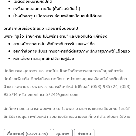
ไอติดต่อกันนานผิดปกติ
เหงื่อออกตอนกลางคืน (ทั้งที่แอร์เย็นฉ่ำ)
น้ำหนักลดวูบ เบื่ออาหาร อ่อนเพลียเหมือนคนไม่ได้นอน
วัณโรคไม่ใช่เรื่องไกลตัว แต่อย่าเพิ่งนอยด์ไป
เพราะ “รู้เร็ว รักษาหาย ไม่แพร่กระจาย” และป้องกันได้ แค่เพียง
สวมหน้ากากอนามัยเพื่อป้องกันการรับและแพร่เชื้อ
ออกกำลังกาย รับประทานอาหารที่ดีต่อสุขภาพ รักษาสุขภาพให้แข็งแรง
หลีกเลี่ยงการคลุกคลีใกล้ชิดกับผู้ป่วย
นักศึกษาและบุคลากร มช. หากไม่แน่ใจหรือต้องการสอบถามข้อมูลเกี่ยวกับ
วัณโรคเพิ่มเติม ติดต่อทีมระบาดวิทยา หน่วยควบคุมและป้องกันโรคติดเชื้อฯ
ฝ่ายการพยาบาล รพ.มหาราชนครเชียงใหม่ ได้ที่เบอร์ (053) 935724, (053)
935714 หรือ email: icn5724@gmail.com
นักศึกษา มช. สามารถพบแพทย์ ณ โรงพยาบาลมหาราชนครเชียงใหม่ โดยใช้
สิทธิประกันสุขภาพถ้วนหน้า ร่วมกับบริการอนามัยนักศึกษาได้โดยไม่มีค่าใช้จ่าย
สื่อความรู้ (COVID-19)
สุขภาพ
ข่าวเด่น