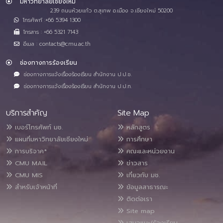
มหาวิทยาลัยเชียงใหม่
239 ถนนห้วยแก้ว ต.สุเทพ อ.เมือง จ.เชียงใหม่ 50200
โทรศัพท์ :+66 5394 1300
โทรสาร : +66 5321 7143
อีเมล : contacts@cmu.ac.th
ช่องทางการร้องเรียน
ช่องทางการแจ้งเรื่องร้องเรียน สำนักงาน ป.ป.ช.
ช่องทางการแจ้งเรื่องร้องเรียน สำนักงาน ป.ป.ท.
บริการสำคัญ
Site Map
เบอร์โทรศัพท์ มช.
หลักสูตร
แผนที่มหาวิทยาลัยเชียงใหม่
การศึกษา
การบริจาค*
คณะและหน่วยงาน
CMU MAIL
ข่าวสาร
CMU MIS
เกี่ยวกับ มช.
สำหรับเจ้าหน้าที่
ข้อมูลสาธารณะ
ติดต่อเรา
Site map
เสนอแนะ/ร้องเรียน