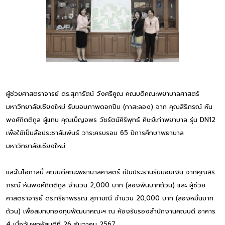
ผู้ช่วยศาสตราจารย์ ดร.สุภารัตน์ วังศรีคูณ คณบดีคณะพยาบาลศาสตร์
มหาวิทยาลัยเชียงใหม่ รับมอบภาพดอกปีบ (กาสะลอง) จาก คุณสิริภรณ์ หัน
พงศ์กิตติกูล ผู้แทน คุณเบ็ญจพร วัชรัตน์ศิริพุทธ์ ศิษย์เก่าพยาบาล รุ่น DN12
เพื่อใช้เป็นสื่อประชาสัมพันธ์ วาระครบรอบ 65 ปีการศึกษาพยาบาล
มหาวิทยาลัยเชียงใหม่
.
และในโอกาสนี้ คณบดีคณะพยาบาลศาสตร์ เป็นประธานรับมอบเงิน จากคุณสิริ
ภรณ์ หันพงศ์กิตติกูล จำนวน 2,000 บาท (สองพันบาทถ้วน) และ ผู้ช่วย
ศาสตราจารย์ ดร.ทรียาพรรณ สุภามณี จำนวน 20,000 บาท (สองหมื่นบาท
ถ้วน) เพื่อสมทบกองทุนพัฒนาคณะฯ ณ ห้องรับรองสำนักงานคณบดี อาคาร
4 เมื่อวันพฤหัสบดีที่ 26 ธันวาคม 2567