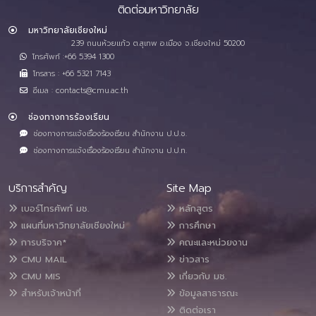
ติดต่อมหาวิทยาลัย
มหาวิทยาลัยเชียงใหม่
239 ถนนห้วยแก้ว ต.สุเทพ อ.เมือง จ.เชียงใหม่ 50200
โทรศัพท์ :+66 5394 1300
โทรสาร : +66 5321 7143
อีเมล : contacts@cmu.ac.th
ช่องทางการร้องเรียน
ช่องทางการแจ้งเรื่องร้องเรียน สำนักงาน ป.ป.ช.
ช่องทางการแจ้งเรื่องร้องเรียน สำนักงาน ป.ป.ท.
บริการสำคัญ
Site Map
เบอร์โทรศัพท์ มช.
หลักสูตร
แผนที่มหาวิทยาลัยเชียงใหม่
การศึกษา
การบริจาค*
คณะและหน่วยงาน
CMU MAIL
ข่าวสาร
CMU MIS
เกี่ยวกับ มช.
สำหรับเจ้าหน้าที่
ข้อมูลสาธารณะ
ติดต่อเรา