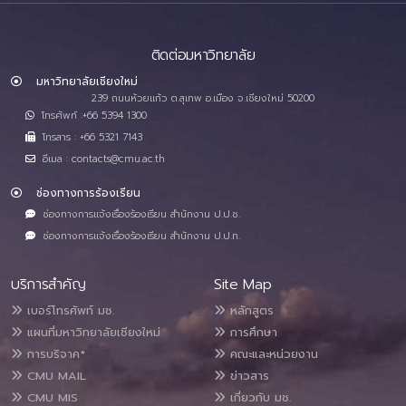
ติดต่อมหาวิทยาลัย
มหาวิทยาลัยเชียงใหม่
239 ถนนห้วยแก้ว ต.สุเทพ อ.เมือง จ.เชียงใหม่ 50200
โทรศัพท์ :+66 5394 1300
โทรสาร : +66 5321 7143
อีเมล : contacts@cmu.ac.th
ช่องทางการร้องเรียน
ช่องทางการแจ้งเรื่องร้องเรียน สำนักงาน ป.ป.ช.
ช่องทางการแจ้งเรื่องร้องเรียน สำนักงาน ป.ป.ท.
บริการสำคัญ
Site Map
เบอร์โทรศัพท์ มช.
หลักสูตร
แผนที่มหาวิทยาลัยเชียงใหม่
การศึกษา
การบริจาค*
คณะและหน่วยงาน
CMU MAIL
ข่าวสาร
CMU MIS
เกี่ยวกับ มช.