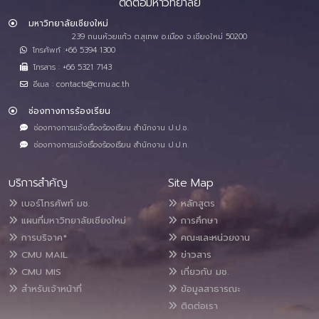
ติดต่อมหาวิทยาลัย
มหาวิทยาลัยเชียงใหม่
239 ถนนห้วยแก้ว ต.สุเทพ อ.เมือง จ.เชียงใหม่ 50200
โทรศัพท์ :+66 5394 1300
โทรสาร : +66 5321 7143
อีเมล : contacts@cmu.ac.th
ช่องทางการร้องเรียน
ช่องทางการแจ้งเรื่องร้องเรียน สำนักงาน ป.ป.ช.
ช่องทางการแจ้งเรื่องร้องเรียน สำนักงาน ป.ป.ท.
บริการสำคัญ
Site Map
เบอร์โทรศัพท์ มช.
หลักสูตร
แผนที่มหาวิทยาลัยเชียงใหม่
การศึกษา
การบริจาค*
คณะและหน่วยงาน
CMU MAIL
ข่าวสาร
CMU MIS
เกี่ยวกับ มช.
สำหรับเจ้าหน้าที่
ข้อมูลสาธารณะ
ติดต่อเรา