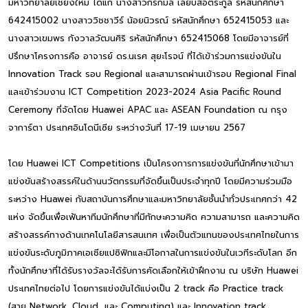
มหาวิทยาลัยเชียงใหม่ ได้แก่ นางสาวกรกมล เลียบสื่อตระกูล รหัสนักศึกษา
642415002 นางสาววิชชาวีร์ น้อยนิวรณ์ รหัสนักศึกษา 652415053 และ
นางสาวเขมพร กังวาลวัฒนศิริ รหัสนักศึกษา 652415068 โดยมีอาจารย์ที่
ปรึกษาโครงการคือ อาจารย์ ดร.นเรศ สุยะโรจน์ ที่ได้เข้าร่วมการแข่งขันใน
Innovation Track รอบ Regional และสามารถผ่านเข้ารอบ Regional Final
และเข้าร่วมงาน ICT Competition 2023-2024 Asia Pacific Round
Ceremony ที่จัดโดย Huawei APAC และ ASEAN Foundation ณ กรุง
จาการ์ตา ประเทศอินโดนีเซีย ระหว่างวันที่ 17-19 เมษายน 2567
โดย Huawei ICT Competitions เป็นโครงการการแข่งขันที่นักศึกษาเข้ามา
แข่งขันสร้างสรรค์ในด้านนวัตกรรมที่จัดขึ้นเป็นประจำทุกปี โดยมีความร่วมมือ
ระหว่าง Huawei กับสถาบันการศึกษาและมหาวิทยาลัยชั้นนำทั่วประเทศกว่า 42
แห่ง จัดขึ้นเพื่อเฟ้นหาทีมนักศึกษาที่มีทักษะความคิด ความสามารถ และความคิด
สร้างสรรค์ทางด้านเทคโนโลยีสารสนเทศ เพื่อเป็นตัวแทนของประเทศไทยในการ
แข่งขันระดับภูมิภาคเอเชียแปซิฟิกและมีโอกาสในการแข่งขันในเวทีระดับโลก อีก
ทั้งนักศึกษาที่ได้รับรางวัลจะได้รับการคัดเลือกให้เข้าฝึกงาน ณ บริษัท Huawei
ประเทศไทยต่อไป โดยการแข่งขันได้แบ่งเป็น 2 track คือ Practice track
(สาย Network, Cloud, และ Computing) และ Innovation track