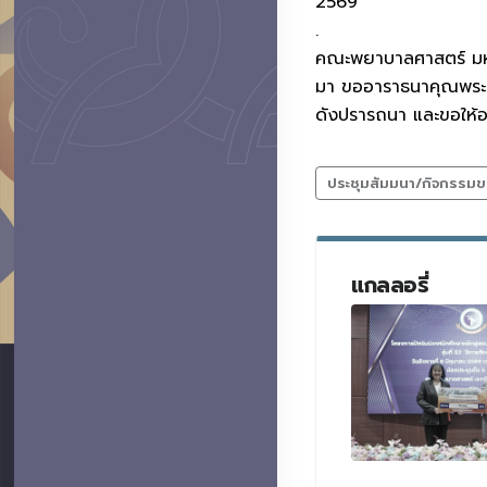
2569
.
คณะพยาบาลศาสตร์ มหาว
มา ขออาราธนาคุณพระศร
ดังปรารถนา และขอให้อ
ประชุมสัมมนา/กิจกรรมข
แกลลอรี่