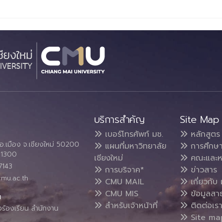
บริการสำคัญ
Site Map
เบอร์โทรศัพท์ มช.
หลักสูตร
อ.เมือง จ.เชียงใหม่ 50200
แผนที่มหาวิทยาลัย
การศึกษ
4 1300
เชียงใหม่
คณะและห
7143
การบริจาค*
ข่าวสาร
cmu.ac.th
CMU MAIL
เกี่ยวกับ 
CMU MIS
ข้อมูลสา
น
สำหรับเจ้าหน้าที่
ติดต่อเร
งร้องเรียน สำนักงาน
Site ma