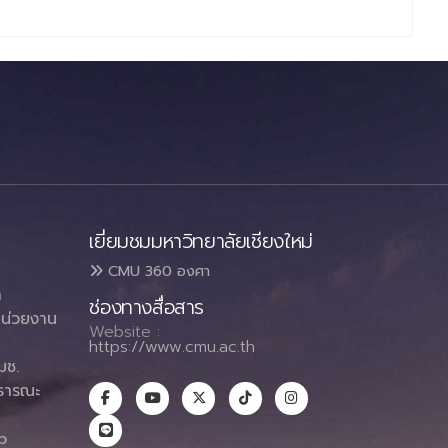
เยี่ยมชมมหาวิทยาลัยเชียงใหม่
CMU 360 องศา
า
ช่องทางสื่อสาร
น่วยงาน
Website :
https://www.cmu.ac.th
มช.
ธารณะ
า
p