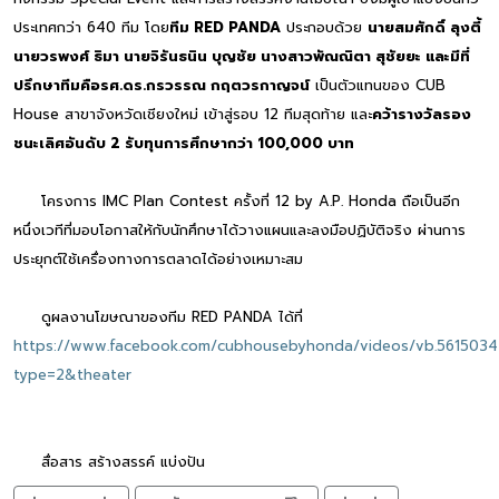
ประเทศกว่า 640 ทีม โดย
ทีม RED PANDA
ประกอบด้วย
นายสมศักดิ์ ลุงตี้
นายวรพงศ์ ธิมา นายจิรันธนิน บุญชัย นางสาวพัณณิตา สุชัยยะ และมีที่
ปรึกษาทีมคือรศ.ดร.กรวรรณ กฤตวรกาญจน์
เป็นตัวแทนของ CUB
House สาขาจังหวัดเชียงใหม่ เข้าสู่รอบ 12 ทีมสุดท้าย และ
คว้ารางวัลรอง
ชนะเลิศอันดับ 2 รับทุนการศึกษากว่า 100,000 บาท
โครงการ IMC Plan Contest ครั้งที่ 12 by A.P. Honda ถือเป็นอีก
หนึ่งเวทีที่มอบโอกาสให้กับนักศึกษาได้วางแผนและลงมือปฏิบัติจริง ผ่านการ
ประยุกต์ใช้เครื่องทางการตลาดได้อย่างเหมาะสม
ดูผลงานโฆษณาของทีม RED PANDA ได้ที่
https://www.facebook.com/cubhousebyhonda/videos/vb.561503
type=2&theater
สื่อสาร สร้างสรรค์ แบ่งปัน