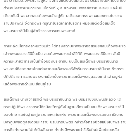
พระบาทสมเด็จพระเจ้าอยู่หัว จึงทรงแต่งตั้งสมเด็จพระบรมราชินีให้ทรงดำรง
ตำแหน่งสภานายิกาแทน เมื่อวันที่ ๑๒ สิงหาคม พุทธศักราช ๒๔๙๙ และในปี
เดียวกันนี้ พระบาทสมเด็จพระเจ้าอยู่หัว เสด็จออกทรงพระผนวชตามโบราณ
ราชประเพณี จึงทรงพระกรุณาโปรดเกล้าโปรดกระหม่อมแต่งตั้งสมเด็จ
พระบรมราชินีเป็นผู้สำเร็จราชการแทนพระองค์
ภายหลังเมื่อทรงลาผนวชแล้ว ได้ทรงสถาปนาพระราชอิสริยยศสมเด็จพระนาง
เจ้าฯพระบรมราชินีขึ้นเป็น สมเด็จพระนางเจ้าสิริกิติ์ พระบรมราชินีนาถ อันมี
ความหมายว่าทรงเป็นที่พึ่งของประชาชน นับเป็นสมเด็จพระบรมราชินีนาถ
พระองค์ที่สองของไทยต่อจากสมเด็จพระศรีพัชรินทราบรมราชินีนาถ ซึ่งทรง
ปฏิบัติราชการแทนพระองค์เมื่อครั้งพระบาทสมเด็จพระจุลจอมเกล้าเจ้าอยู่หัว
เสด็จพระราชดำเนินเยือนยุโรป
สมเด็จพระนางเจ้าสิริกิติ์ พระบรมราชินีนาถ พระบรมราชชนนีพันปีหลวง ได้
ทรงปฏิบัติพระราชกรณีกิจน้อยใหญ่ทั้งในฐานะที่ทรงเป็นสมเด็จพระบรมราชินี
ของไทย และในฐานะคู่พระราชหฤทัยแห่ง พระบาทสมเด็จพระบรมชนกาธิเบศร
มหาภูมิพลอดุลยเดชมหาราช บรมนาถบพิตร กล่าวคือทรงช่วยแบ่งเบาพระราช
ภารกิจทั้งหลายไปได้เป็นอันมาก ทั้งยังมีพระราชดำริเริ่มใหม่เพื่อช่วยเหลือ