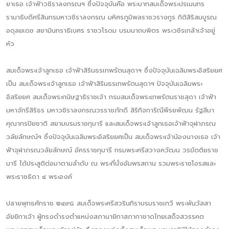
ยาเธอ เจ้าฟ้าวชิราลงกรณฯ ซึ่งปัจจุบันคือ พระบาทสมเด็จพระปรเมนทร
รามาธิบดีศรีสินทรมหาวชิราลงกรณ มหิศรภูมิพลราชวรางกูร กิติสิริสมบูรณ
อดุลยเดช สยามินทราธิเบศร ราชวโรดม บรมนาถบพิตร พระวชิรเกล้าเจ้าอยู่
หัว
สมเด็จพระเจ้าลูกเธอ เจ้าฟ้าสิรินธรเทพรัตนสุดาฯ ซึ่งปัจจุบันเฉลิมพระอิสริยยศ
เป็น สมเด็จพระเจ้าลูกเธอ เจ้าฟ้าสิรินธรเทพรัตนสุดาฯ ปัจจุบันเฉลิมพระ
อิสริยยศ สมเด็จพระกนิษฐาธิราชเจ้า กรมสมเด็จพระเทพรัตนราชสุดา เจ้าฟ้า
มหาจักรีสิริธร มหาวชิราลงกรณวรราชภักดี สิริกิจการิณีพีรยพัฒน รัฐสีมา
คุณากรปิยชาติ สยามบรมราชกุมารี และสมเด็จพระเจ้าลูกเธอเจ้าฟ้าจุฬาภรณ
วลัยลักษณ์ฯ ซึ่งปัจจุบันเฉลิมพระอิสริยยศเป็น สมเด็จพระเจ้าน้องนางเธอ เจ้า
ฟ้าจุฬาภรณวลัยลักษณ์ อัครราชกุมารี กรมพระศรีสวางควัฒน วรขัตติยราช
นารี ได้ประสูติต่อมาตามลำดับ ณ พระที่นั่งอัมพรสถาน รวมพระราชโอรสและ
พระราชธิดา ๔ พระองค์
ปลายพุทธศักราช ๒๔๙๘ สมเด็จพระศรีสวรินทิราบรมราชเทวี พระพันวัสสา
อัยยิกาเจ้า ผู้ทรงดำรงตำแหน่งสภานายิกาสภากาชาดไทยเสด็จสวรรคต