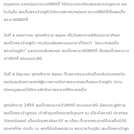
อดุลยเดช และหม่อมราชวงศ์สิริกิติ์ ได้ทรงจดทะเบียนสมรสตามกฎหมาย และ
ในวันนั้น สมเด็จพระเจ้าอยู่หัวได้ทรงสถาปนาหม่อมราชวงศ์สิริกิติ์เป็นสมเด็จ
พระราชินีสิริกิติ์
วันที่ ๕ พฤษภาคม พุทธศักราช ๒๔๙๓ เป็นวันพระราชพิธีบรมราชาภิเษก
สมเด็จพระเจ้าอยู่หัว ทรงรับเฉลิมพระบรมนามาภิไธยว่า “พระบาทสมเด็จ
พระเจ้าอยู่หัว” และทรงเฉลิมพระยศ สมเด็จพระราชินีสิริกิติ์ เป็นสมเด็จพระนาง
เจ้าสิริกิติ์ พระบรมราชินี
วันที่ ๕ มิถุนายน พุทธศักราช ๒๔๙๓ ทั้งสองพระองค์เสด็จกลับประเทศสวิต
เซอร์แลนด์เพราะแพทย์ผู้ถวายการรักษาพระบาทสมเด็จพระเจ้าอยู่หัว กราบ
บังคมทูลแนะนำให้ทรงพักรักษาพระองค์อีกระยะหนึ่ง
พุทธศักราช 2494 สมเด็จพระนางเจ้าสิริกิติ์ พระบรมราชินี มีพระประสูติกาล
สมเด็จพระเจ้าลูกเธอ เจ้าฟ้าอุบลรัตนราชกัญญาฯ ณ เมืองโลซานน์ ประเทศส
วิตเซอร์แลนด์ เมื่อเจริญพระชันษาได้ ๗ เดือน ทั้งสามพระองค์จึงเสด็จนิวัติ
ประเทศไทย ประทับ ณ พระที่นั่งอัมพรสถาน พระราชวังดุสิต สมเด็จพระเจ้าลูก