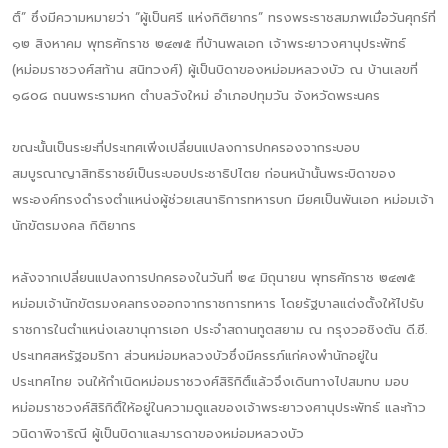
ติ์” ซึ่งมีความหมายว่า “ผู้เป็นศรี แห่งกิติยากร” ทรงพระราชสมภพเมื่อวันศุกร์ที่
๑๒ สิงหาคม พุทธศักราช ๒๔๗๕ ที่บ้านพลเอก เจ้าพระยาวงศานุประพัทธ์
(หม่อมราชวงศ์สท้าน สนิทวงศ์) ผู้เป็นบิดาของหม่อมหลวงบัว ณ บ้านเลขที่
๑๘๐๘ ถนนพระรามหก ตำบลวังใหม่ อำเภอปทุมวัน จังหวัดพระนคร
ขณะนั้นเป็นระยะที่ประเทศเพิ่งเปลี่ยนแปลงการปกครองจากระบอบ
สมบูรณาญาสิทธิราชย์เป็นระบอบประชาธิปไตย ก่อนหน้านั้นพระบิดาของ
พระองค์ทรงดำรงตำแหน่งผู้ช่วยเสนาธิการทหารบก มียศเป็นพันเอก หม่อมเจ้า
นักขัตรมงคล กิติยากร
หลังจากเปลี่ยนแปลงการปกครองในวันที่ ๒๔ มิถุนายน พุทธศักราช ๒๔๗๕
หม่อมเจ้านักขัตรมงคลทรงออกจากราชการทหาร โดยรัฐบาลแต่งตั้งให้ไปรับ
ราชการในตำแหน่งเลขานุการเอก ประจำสถานทูตสยาม ณ กรุงวอชิงตัน ดี.ซี.
ประเทศสหรัฐอมริกา ส่วนหม่อมหลวงบัวซึ่งมีครรภ์แก่คงพำนักอยู่ใน
ประเทศไทย จนให้กำเนิดหม่อมราชวงศ์สิริกิติ์แล้วจึงเดินทางไปสมทบ มอบ
หม่อมราชวงศ์สิริกิติ์ให้อยู่ในความดูแลของเจ้าพระยาวงศานุประพัทธ์ และท้าว
วนิดาพิจาริณี ผู้เป็นบิดาและมารดาของหม่อมหลวงบัว