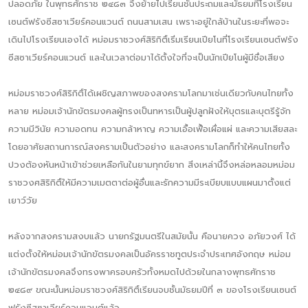
ปลอดภัย ในพุทธศักราช ๒๔๘๓ จึงย้ายไปเรียนชั้นประถมและมัธยมที่โรงเรียน
เซนต์ฟรังซีสซาเวียร์คอนแวนต์ ถนนสามเสน เพราะอยู่ใกล้บ้านในระยะที่พอจะ
เดินไปโรงเรียนเองได้ หม่อมราชวงศ์สิริกิติ์เริ่มเรียนเปียโนที่โรงเรียนเซนต์ฟรัง
ซีสซาเวียร์คอนแวนต์ และในเวลาต่อมาได้ตั้งใจที่จะเป็นนักเปียโนผู้มีชื่อเสียง
หม่อมราชวงศ์สิริกิติ์ได้เผชิญสภาพของสงครามโลกมาเช่นเดียวกับคนไทยทั้ง
หลาย หม่อมเจ้านักขัตรมงคลผู้ทรงเป็นทหารเป็นผู้ปลูกฝังให้บุตรและบุตรีรู้จัก
ความมีวินัย ความอดทน ความกล้าหาญ ความเอื้อเฟื้อเผื่อแผ่ และความเสียสละ
โดยอาศัยสถานการณ์สงครามเป็นตัวอย่าง และสงครามโลกก็ทำให้คนไทยทั้ง
ปวงต้องหันหน้าเข้าช่วยเหลือกันในยามทุกข์ยาก สิ่งเหล่านี้จึงหล่อหลอมหม่อม
ราชวงศสิริกิติ์ให้มีความเมตตาต่อผู้อื่นและรักความมีระเบียบแบบแผนมาตั้งแต่
เยาว์วัย
หลังจากสงครามสงบแล้ว นายกรัฐมนตรีในสมัยนั้น คือนายควง อภัยวงศ์ ได้
แต่งตั้งให้หม่อมเจ้านักขัตรมงคลเป็นอัครราชทูตประจำประเทศอังกฤษ หม่อม
เจ้านักขัตรมงคลจึงทรงพาครอบครัวทั้งหมดไปด้วยในกลางพุทธศักราช
๒๔๘๙ ขณะนั้นหม่อมราชวงศ์สิริกิติ์เรียนจบชั้นมัธยมปีที่ ๓ ของโรงเรียนเซนต์
ฟรังซีสซาเวียร์คอนแวนต์แล้ว