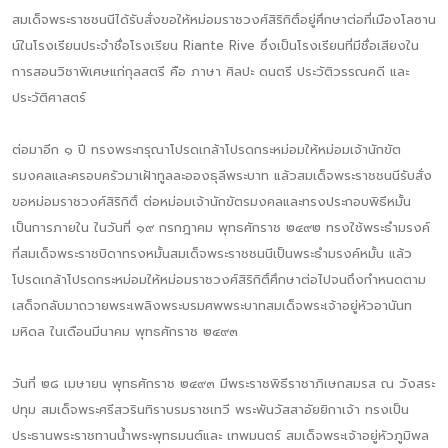
สมเด็จพระราชชนนีได้รับสั่งขอให้หม่อมราชวงศ์สิริกิติ์อยู่ศึกษาต่อที่เมืองโลซาน
น์ในโรงเรียนประจำชื่อโรงเรียน Riante Rive ซึ่งเป็นโรงเรียนที่มีชื่อเสียงใน
การสอนวิชาพิเศษแก่กุลสตรี คือ ภาษา ศิลปะ ดนตรี ประวัติวรรณคดี และ
ประวัติศาสตร์
ต่อมาอีก ๑ ปี ทรงพระกรุณาโปรดเกล้าโปรดกระหม่อมให้หม่อมเจ้านักขัต
รมงคลและครอบครัวมาเฝ้าทูลละอองธุลีพระบาท แล้วสมเด็จพระราชชนนีรับสั่ง
ขอหม่อมราชวงศ์สิริกิติ์ ต่อหม่อมเจ้านักขัตรมงคลและทรงประกอบพิธีหมั้น
เป็นการภายใน ในวันที่ ๑๙ กรกฎาคม พุทธศักราช ๒๔๙๒ ทรงใช้พระธำมรงค์
ที่สมเด็จพระราชบิดาทรงหมั้นสมเด็จพระราชชนนีเป็นพระธำมรงค์หมั้น แล้ว
โปรดเกล้าโปรดกระหม่อมให้หม่อมราชวงศ์สิริกิติ์ศึกษาต่อไปจนถึงกำหนดตาม
เสด็จกลับมาถวายพระเพลิงพระบรมศพพระบาทสมเด็จพระเจ้าอยู่หัวอานันท
มหิดล ในเดือนมีนาคม พุทธศักราช ๒๔๙๓
วันที่ ๒๘ เมษายน พุทธศักราช ๒๔๙๓ มีพระราชพิธีราชาภิเษกสมรส ณ วังสระ
ปทุม สมเด็จพระศรีสวรินทิราบรมราชเทวี พระพันวัสสาอัยยิกาเจ้า ทรงเป็น
ประธานพระราชทานน้ำพระพุทธมนต์และ เทพมนตร์ สมเด็จพระเจ้าอยู่หัวภูมิพล