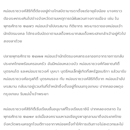
หม่อมราชวงศ์สิริกิติ์ต้องอยู่ห่างไกลบิดามารดาตั้งแต่อายุยังน้อย บางคราว
ต้องระหกระเหินไปต่างจังหวัดตามเหตุการณ์ผันผวนทางการเมือง เช่น ใน
พุทธศักราช ๒๔๗๖ หม่อมเจ้าอัปษรสมาน กิติยากร พระมารดาของหม่อมเจ้า
นักขัตรมงคล ได้ทรงรับนัดดาตามเสด็จพระบาทสมเด็จพระปกเกล้าเจ้าอยู่หัวไป
สงขลาด้วย
ปลายพุทธศักราช ๒๔๗๗ หม่อมเจ้านักขัตรมงคลทรงลาออกจากราชการกลับ
ประเทศไทยพร้อมครอบครัว อันมีหม่อมหลวงบัว หม่อมราชวงศ์กัลยาณกิติ์
บุตรคนโต และหม่อมราชวงศ์ บุษบา บุตรีคนเล็กผู้เกิดที่สหรัฐอเมริกา แล้วมารับ
หม่อมราชวงศ์อดุลกิติ์ บุตรคนรอง กับ หม่อมราชวงศ์สิริกิติ์จาก หม่อมเจ้าอัป
ษรสมาน กลับมาอยู่รวมกันที่ตำหนักซึ่งตั้งอยู่ที่ถนนกรุงเกษม ปากคลองผดุง
กรุงเกษม ริมแม่น้ำเจ้าพระยา
หม่อมราชวงศ์สิริกิติ์เริ่มเรียนชั้นอนุบาลที่โรงเรียนราชินี ปากคลองตลาด ใน
พุทธศักราช ๒๔๗๙ แต่เมื่อสงครามมหาเอเชียบูรพาลุกลามมาถึงประเทศไทย
จังหวัดพระนครถูกโจมตีทางอากาศบ่อยครั้งทำให้การเดินทางไม่สะดวกและไม่