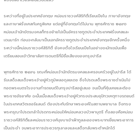
ระหว่างที่อยู่ในประเทศอังกฤษ หม่อมราชวงศ์สิริกิติ์เรียนเปียโน ภาษาอังกฤษ
และภาษาฝรั่งเศสกับครูพิเศษ แต่อยู่ที่อังกฤษได้ไม่นาน พุทธศักราช ๒๔๙๐
หม่อมเจ้านักขัตรมงคลก็ทรงย้ายไปเป็นอัครราชทูตประจำประเทศฝรั่งเศสและ
เดนมาร์ก ก่อนจะกลับมาเป็นเอกอัครราชทูตประจำประเทศอังกฤษอีกครั้งหนึ่ง
ระหว่างนี้หม่อมราชวงศ์สิริกิติ์ ยังคงตั้งใจเรียนเปียโนอย่างขะมักเขม้นเพื่อ
เตรียมสอบเข้าวิทยาลัยการดนตรีที่มีชื่อเสียงของกรุงปารีส
พุทธศักราช ๒๔๙๑ ขณะที่หม่อมเจ้านักขัตรมงคลและครอบครัวอยู่ในปารีส ได้
รับเสด็จสมเด็จพระเจ้าอยู่หัวภูมิพลอดุลยเดช ซึ่งโปรดเสด็จพระราชดำเนินไป
ทอดพระเนตรโรงงานทำรถยนต์ในกรุงปารีสอยู่เสมอ จนเป็นที่คุ้นเคยและต้อง
พระราชอัธยาศัย ฉะนั้นเมื่อสมเด็จพระเจ้าอยู่หัวทรงประสบอุปัทวเหตุทางรถยนต์
ในประเทศสวิตเซอร์แลนด์ ต้องประทับรักษาพระองค์ในสถานพยาบาล จึงทรง
พระกรุณาโปรดเกล้าโปรดกระหม่อมให้หม่อมหลวงบัวพาบุตรี ทั้งสองคือหม่อม
ราชวงศ์สิริกิติ์และหม่อมราชวงศ์บุษบาเข้าเฝ้าทูลละอองพระบาทเยี่ยมพระอาการ
เป็นประจำ จนพระอาการประชวรทุเลาลงและเสด็จกลับพระตำหนักได้