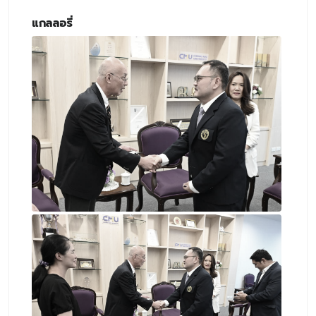
แกลลอรี่