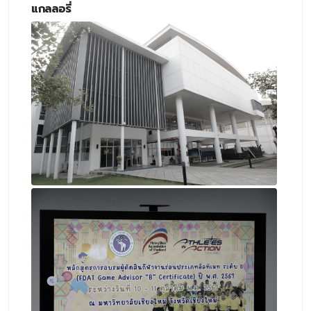
แกลลอรี่