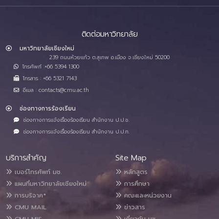
ติดต่อมหาวิทยาลัย
มหาวิทยาลัยเชียงใหม่
239 ถนนห้วยแก้ว ต.สุเทพ อ.เมือง จ.เชียงใหม่ 50200
โทรศัพท์ :+66 5394 1300
โทรสาร : +66 5321 7143
อีเมล : contacts@cmu.ac.th
ช่องทางการร้องเรียน
ช่องทางการแจ้งเรื่องร้องเรียน สำนักงาน ป.ป.ช.
ช่องทางการแจ้งเรื่องร้องเรียน สำนักงาน ป.ป.ท.
บริการสำคัญ
Site Map
เบอร์โทรศัพท์ มช.
หลักสูตร
แผนที่มหาวิทยาลัยเชียงใหม่
การศึกษา
การบริจาค*
คณะและหน่วยงาน
CMU MAIL
ข่าวสาร
CMU MIS
เกี่ยวกับ มช.