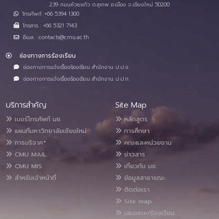
239 ถนนห้วยแก้ว ต.สุเทพ อ.เมือง จ.เชียงใหม่ 50200
โทรศัพท์ :+66 5394 1300
โทรสาร : +66 5321 7143
อีเมล : contacts@cmu.ac.th
ช่องทางการร้องเรียน
ช่องทางการแจ้งเรื่องร้องเรียน สำนักงาน ป.ป.ช.
ช่องทางการแจ้งเรื่องร้องเรียน สำนักงาน ป.ป.ท.
บริการสำคัญ
Site Map
เบอร์โทรศัพท์ มช.
หลักสูตร
แผนที่มหาวิทยาลัยเชียงใหม่
การศึกษา
การบริจาค*
คณะและหน่วยงาน
CMU MAIL
ข่าวสาร
CMU MIS
เกี่ยวกับ มช.
สำหรับเจ้าหน้าที่
ข้อมูลสาธารณะ
ติดต่อเรา
Site map
เสนอแนะ/ร้องเรียน