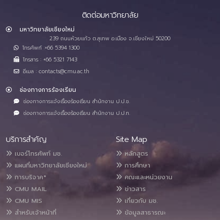
ติดต่อมหาวิทยาลัย
มหาวิทยาลัยเชียงใหม่
239 ถนนห้วยแก้ว ต.สุเทพ อ.เมือง จ.เชียงใหม่ 50200
โทรศัพท์ :+66 5394 1300
โทรสาร : +66 5321 7143
อีเมล : contacts@cmu.ac.th
ช่องทางการร้องเรียน
ช่องทางการแจ้งเรื่องร้องเรียน สำนักงาน ป.ป.ช.
ช่องทางการแจ้งเรื่องร้องเรียน สำนักงาน ป.ป.ท.
บริการสำคัญ
Site Map
เบอร์โทรศัพท์ มช.
หลักสูตร
แผนที่มหาวิทยาลัยเชียงใหม่
การศึกษา
การบริจาค*
คณะและหน่วยงาน
CMU MAIL
ข่าวสาร
CMU MIS
เกี่ยวกับ มช.
สำหรับเจ้าหน้าที่
ข้อมูลสาธารณะ