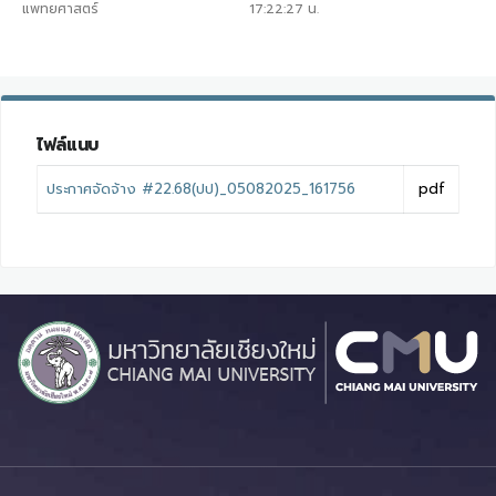
แพทยศาสตร์
17:22:27
น.
ไฟล์แนบ
ประกาศจัดจ้าง #22.68(ปป)_05082025_161756
pdf