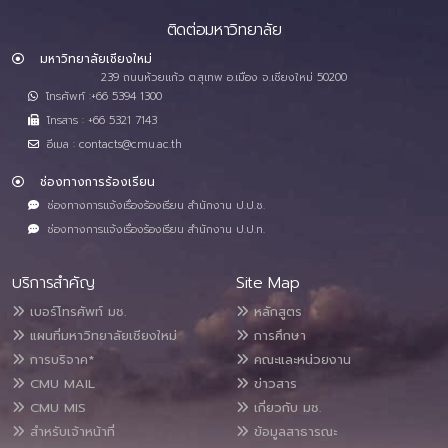
ติดต่อมหาวิทยาลัย
มหาวิทยาลัยเชียงใหม่
239 ถนนห้วยแก้ว ต.สุเทพ อ.เมือง จ.เชียงใหม่ 50200
โทรศัพท์ :+66 5394 1300
โทรสาร : +66 5321 7143
อีเมล : contacts@cmu.ac.th
ช่องทางการร้องเรียน
ช่องทางการแจ้งเรื่องร้องเรียน สำนักงาน ป.ป.ช.
ช่องทางการแจ้งเรื่องร้องเรียน สำนักงาน ป.ป.ท.
บริการสำคัญ
Site Map
เบอร์โทรศัพท์ มช.
หลักสูตร
แผนที่มหาวิทยาลัยเชียงใหม่
การศึกษา
การบริจาค*
คณะและหน่วยงาน
CMU MAIL
ข่าวสาร
CMU MIS
เกี่ยวกับ มช.
สำหรับเจ้าหน้าที่
ข้อมูลสาธารณะ