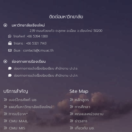
ติดต่อมหาวิทยาลัย
มหาวิทยาลัยเชียงใหม่
239 ถนนห้วยแก้ว ต.สุเทพ อ.เมือง จ.เชียงใหม่ 50200
โทรศัพท์ :+66 5394 1300
โทรสาร : +66 5321 7143
อีเมล : contacts@cmu.ac.th
ช่องทางการร้องเรียน
ช่องทางการแจ้งเรื่องร้องเรียน สำนักงาน ป.ป.ช.
ช่องทางการแจ้งเรื่องร้องเรียน สำนักงาน ป.ป.ท.
บริการสำคัญ
Site Map
เบอร์โทรศัพท์ มช.
หลักสูตร
แผนที่มหาวิทยาลัยเชียงใหม่
การศึกษา
การบริจาค*
คณะและหน่วยงาน
CMU MAIL
ข่าวสาร
CMU MIS
เกี่ยวกับ มช.