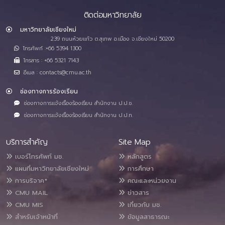
ติดต่อมหาวิทยาลัย
มหาวิทยาลัยเชียงใหม่
239 ถนนห้วยแก้ว ต.สุเทพ อ.เมือง จ.เชียงใหม่ 50200
โทรศัพท์ :+66 5394 1300
โทรสาร : +66 5321 7143
อีเมล : contacts@cmu.ac.th
ช่องทางการร้องเรียน
ช่องทางการแจ้งเรื่องร้องเรียน สำนักงาน ป.ป.ช.
ช่องทางการแจ้งเรื่องร้องเรียน สำนักงาน ป.ป.ท.
บริการสำคัญ
Site Map
เบอร์โทรศัพท์ มช.
หลักสูตร
แผนที่มหาวิทยาลัยเชียงใหม่
การศึกษา
การบริจาค*
คณะและหน่วยงาน
CMU MAIL
ข่าวสาร
CMU MIS
เกี่ยวกับ มช.
สำหรับเจ้าหน้าที่
ข้อมูลสาธารณะ